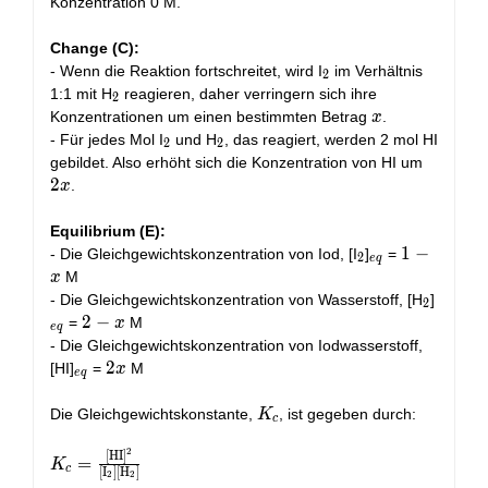
Konzentration 0 M.
2\, M
Change (C):
_2
- Wenn die Reaktion fortschreitet, wird I
im Verhältnis
2
_2
1:1 mit H
reagieren, daher verringern sich ihre
2
x
Konzentrationen um einen bestimmten Betrag
.
x
_2
_2
- Für jedes Mol I
und H
, das reagiert, werden 2 mol HI
2
2
2x
gebildet. Also erhöht sich die Konzentration von HI um
2
.
x
Equilibrium (E):
_2
_{eq}
1
1
−
- Die Gleichgewichtskonzentration von Iod, [I
]
=
2
e
q
-
M
x
x
_2
_{eq}
- Die Gleichgewichtskonzentration von Wasserstoff, [H
]
2
2
2
−
=
M
x
e
q
-
- Die Gleichgewichtskonzentration von Iodwasserstoff,
x
_{eq}
2x
2
[HI]
=
M
x
e
q
K_c
Die Gleichgewichtskonstante,
, ist gegeben durch:
K
c
2
[
HI
]
K_c =
=
K
c
[
I
]
[
H
]
2
2
\frac{[\text{HI}]^2}