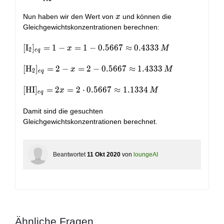
{112}
\frac{63.47}
{112}
x
Nun haben wir den Wert von
und können die
x
\approx
Gleichgewichtskonzentrationen berechnen:
0.5667
[\text{I}_2]_{eq}
[
I
]
=
1
−
=
1
−
0
.
5
6
6
7
≈
0
.
4
3
3
3
x
M
2
e
q
= 1 - x = 1 -
0.5667 \approx
[\text{H}_2]_{eq}
[
H
]
=
2
−
=
2
−
0
.
5
6
6
7
≈
1
.
4
3
3
3
x
M
2
e
q
0.4333\, M
= 2 - x = 2 - 0.5667
\approx 1.4333\,
[\text{HI}]_{eq}
[
HI
]
=
2
=
2
⋅
0
.
5
6
6
7
≈
1
.
1
3
3
4
x
M
e
q
M
= 2x = 2 \cdot
0.5667 \approx
Damit sind die gesuchten
1.1334\, M
Gleichgewichtskonzentrationen berechnet.
Beantwortet
11 Okt 2020
von
loungeAI
Ähnliche Fragen