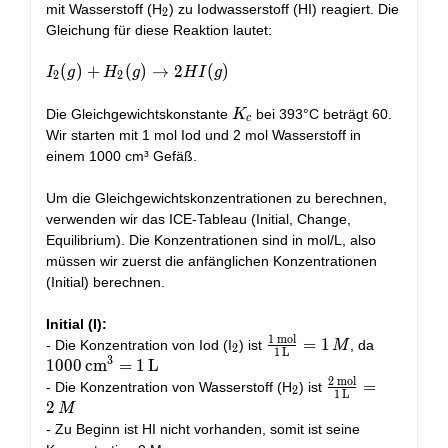
_2
mit Wasserstoff (H
) zu Iodwasserstoff (HI) reagiert. Die
2
Gleichung für diese Reaktion lautet:
I_2(g) +
(
)
+
(
)
→
2
(
)
I
g
H
g
H
I
g
2
2
H_2(g)
\rightarrow
K_c
Die Gleichgewichtskonstante
bei 393°C beträgt 60.
K
c
2HI(g)
Wir starten mit 1 mol Iod und 2 mol Wasserstoff in
einem 1000 cm³ Gefäß.
Um die Gleichgewichtskonzentrationen zu berechnen,
verwenden wir das ICE-Tableau (Initial, Change,
Equilibrium). Die Konzentrationen sind in mol/L, also
müssen wir zuerst die anfänglichen Konzentrationen
(Initial) berechnen.
Initial (I):
1
mol
_2
\frac{1\,
=
1
1000\,
- Die Konzentration von Iod (I
) ist
, da
M
2
1
L
3
\text{mol}}
\text{cm
1
0
0
0
cm
=
1
L
2
mol
{1\,
= 1\,
_2
\frac{2\,
=
- Die Konzentration von Wasserstoff (H
) ist
2
1
L
\text{L}} =
\text{L}
\text{mol}}
2
M
1\, M
{1\,
- Zu Beginn ist HI nicht vorhanden, somit ist seine
\text{L}} =