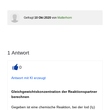
Gefragt
10 Okt 2020
von
Matterhorn
1
Antwort
0
+
Antwort mit KI erzeugt
Gleichgewichtskonzentration der Reaktionspartner
berechnen
_2
Gegeben ist eine chemische Reaktion, bei der Iod (I
)
2