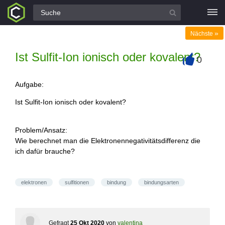
Alle Fragen
»
Nächste
Ist Sulfit-Ion ionisch oder kovalent?
0
+
Aufgabe:
Ist Sulfit-Ion ionisch oder kovalent?
Problem/Ansatz:
Wie berechnet man die Elektronennegativitätsdifferenz die
ich dafür brauche?
elektronen
sulfitionen
bindung
bindungsarten
Gefragt
25 Okt 2020
von
valentina