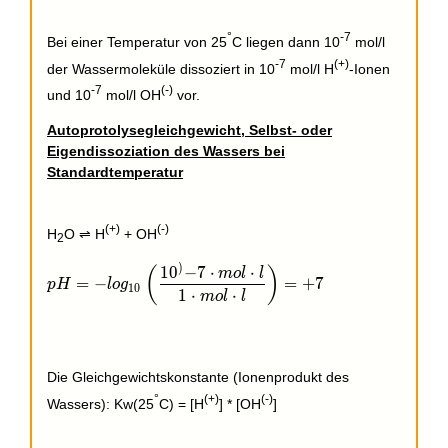
°
-7
Bei einer Temperatur von 25
C liegen dann 10
mol/l
-7
(+)
der Wassermoleküle dissoziert in 10
mol/l H
-Ionen
-7
(-)
und 10
mol/l OH
vor.
Autoprotolysegleichgewicht, Selbst- oder
Eigendissoziation des Wassers bei
Standardtemperatur
(+)
(-)
H
O ⇌ H
+ OH
2
)
1
0
−
7
⋅
⋅
pH = -log_{10}\left(\frac{10^){-7}\cdot mol\cdot l
(
)
m
o
l
l
=
−
=
+
7
p
H
l
o
g
1
0
1
⋅
⋅
m
o
l
l
Die Gleichgewichtskonstante (Ionenprodukt des
°
(+)
(-)
Wassers): Kw(25
C) = [H
] * [OH
]