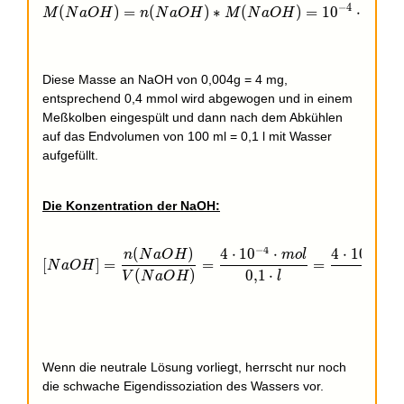
M(NaOH) = n(NaOH) * M(NaOH) = 10^{-4}\cdot mol
−
4
(
)
=
(
)
∗
(
)
=
1
0
⋅
⋅
M
N
a
O
H
n
N
a
O
H
M
N
a
O
H
m
o
l
Diese Masse an NaOH von 0,004g = 4 mg,
entsprechend 0,4 mmol wird abgewogen und in einem
Meßkolben eingespült und dann nach dem Abkühlen
auf das Endvolumen von 100 ml = 0,1 l mit Wasser
aufgefüllt.
Die Konzentration der NaOH:
−
4
−
4
(
)
4
⋅
1
0
⋅
4
⋅
1
0
⋅
n
N
a
O
H
m
o
l
[NaOH] = \frac{n(NaOH)}{V(NaOH)} = \frac{4\cdot 
[
]
=
=
=
N
a
O
H
(
)
0
,
1
⋅
1
⋅
V
N
a
O
H
l
l
Wenn die neutrale Lösung vorliegt, herrscht nur noch
die schwache Eigendissoziation des Wassers vor.