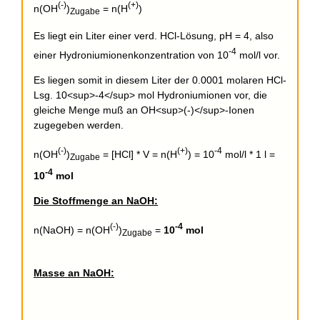
(-)
(+)
n(OH
)
= n(H
)
Zugabe
Es liegt ein Liter einer verd. HCl-Lösung, pH = 4, also
-4
einer Hydroniumionenkonzentration von 10
mol/l vor.
Es liegen somit in diesem Liter der 0.0001 molaren HCl-
Lsg. 10<sup>-4</sup> mol Hydroniumionen vor, die
gleiche Menge muß an OH<sup>(-)</sup>-Ionen
zugegeben werden.
(-)
(+)
-4
n(OH
)
= [HCl] * V = n(H
) = 10
mol/l * 1 l =
Zugabe
-4
10
mol
Die Stoffmenge an NaOH:
(-)
-4
n(NaOH) = n(OH
)
=
10
mol
Zugabe
Masse an NaOH: