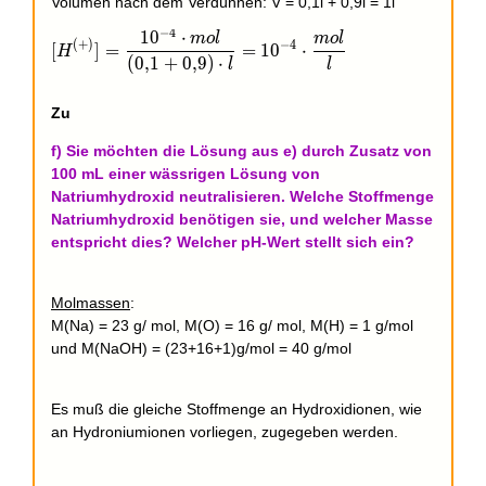
Volumen nach dem Verdünnen: V = 0,1l + 0,9l = 1l
−
4
1
0
⋅
m
o
l
m
o
l
[H^{(+)}] = \dfrac{10^{-4}\cdot mol}{(0,1 + 0,9)\c
(
+
)
−
4
[
]
=
=
1
0
⋅
H
(
0
,
1
+
0
,
9
)
⋅
l
l
Zu
f) Sie möchten die Lösung aus e) durch Zusatz von
100 mL einer wässrigen Lösung von
Natriumhydroxid neutralisieren. Welche Stoffmenge
Natriumhydroxid benötigen sie, und welcher Masse
entspricht dies? Welcher pH-Wert stellt sich ein?
Molmassen
:
M(Na) = 23 g/ mol, M(O) = 16 g/ mol, M(H) = 1 g/mol
und M(NaOH) = (23+16+1)g/mol = 40 g/mol
Es muß die gleiche Stoffmenge an Hydroxidionen, wie
an Hydroniumionen vorliegen, zugegeben werden.