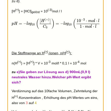
zu d).
(+)
(-3)
[H
] = [HCl]
= 10
mol / l
gelöst
(
+
)
−
3
[
]
1
0
⋅
⋅
pH = - log_{10}\left(\frac{[H^{(+)}]}{C_{0}}\right
(
)
(
)
H
m
o
l
l
=
−
=
−
=
p
H
l
o
g
l
o
g
1
0
1
0
1
⋅
⋅
C
m
o
l
l
0
(+)
(+)
Die Stoffmenge an H
-Ionen, n(H
):
(+)
(+)
-3
-4
n(H
) = [H
] * V = 10
mol/l * 0,1 l = 10
mol
zu
e)Sie geben zur Lösung aus d) 900mL(0,9 l)
neutrales Wasser hinzu.Welcher pH-Wert ergibt
sich?
Verdünnung auf das 10fache Volumen, Zehntelung der
(+)
H
-Konzentration , Erhöhung des pH-Wertes um eins,
also von
3
auf
4