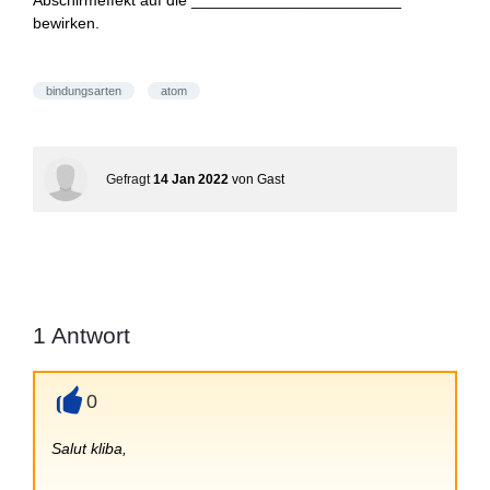
Abschirmeffekt auf die ________________________
bewirken.
bindungsarten
atom
Gefragt
14 Jan 2022
von
Gast
1
Antwort
0
+
Salut kliba,