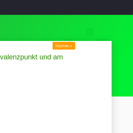
»
Nächste
uivalenzpunkt und am