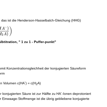
frac{c(H_{2}A)}{c(HA^{-})}
 , das ist die Henderson-Hasselbalch-Gleichung (HHG)
−
)
)
H
A
left(\dfrac{c(HA^{-})}{c(H_{2}A)}\right)
)
H
A
2
btitration, " 1 zu 1 - Puffer-punkt"
mit Konzentrationsgleichheit der konjugierten Säureform
orm
-
en Volumen c(HA
) = c(H
A)
2
-
konjugierten Säure ist zur Hälfte zu HA
-Ionen deprotoniert
r Einwaage-Stoffmenge ist die übrig gebliebene konjugierte