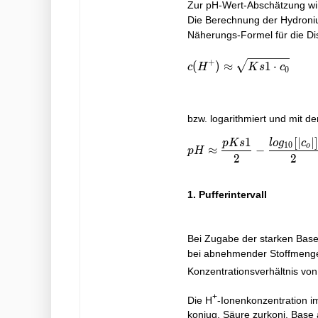
Zur pH-Wert-Abschätzung wird
Die Berechnung der Hydroniu
Näherungs-Formel für die Di
c(H^{+}) \approx \sqr
+
(
)
≈
1
⋅
c
H
K
s
c
0
bzw. logarithmiert und mit dem
1
[
∣
∣
]
p
K
s
l
o
g
c
pH \approx \frac{pKs1}{
1
0
o
≈
−
p
H
2
2
1. Pufferintervall
Bei Zugabe der starken Base
bei abnehmender Stoffmenge 
Konzentrationsverhältnis von
+
Die H
-Ionenkonzentration im
konjug. Säure zurkonj. Base 