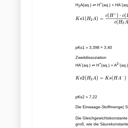
+
-
H
A(aq.) ⇌ H
(aq.) + HA
(aq
2
+
(
)
⋅
(
c
H
c
Ks1(H_{2}A) = \dfrac{
1
(
)
=
K
s
H
A
2
(
c
H
2
pKs1 = 3,398 ≈ 3,40
Zweitdissoziation
-
+
2-
HA
(aq.) ⇌ H
(aq.) + A
(aq.
Ks2(H_{2}A) = Ks(HA^{
−
2
(
)
=
(
)
K
s
H
A
K
s
H
A
2
pKs2 = 7,22
Die Einwaage-Stoffmenge( St
Die Gleichgewichtskonstante 
groß, wie die Säurekonstante