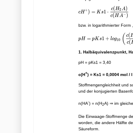
(
)
c
H
A
cH^{+}) = Ks1\cdot \d
2
+
)
=
1
⋅
c
H
K
s
−
(
)
c
H
A
bzw. in logarithmierter Form
(
(
c
pH = pKs1 + log_{10}\
=
1
+
p
H
p
K
s
l
o
g
1
0
(
c
1. Halbäquivalenzpunkt, Hal
pH = pKs1 = 3,40
+
c(H
) = Ks1 = 0,0004 mol / l
Stoffmengengleichheit und so
und der konjugierten Basenf
-
n(HA
) = n(H
A) ⇒ im gleich
2
Die Einwaage-Stoffmenge der 
worden, die andere Hälfte de
Säureform.