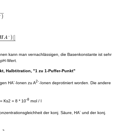
)
cdot c_{0}(HA^{-})}
−
)
−
)
∣
]
H
A
2} - \dfrac{log_{10}[ |c_{o}(HA^{-}) | ]}{2}
onen kann man vernachlässigen, die Basenkonstante ist sehr
n pH-Wert.
, Halbtitration, "1 zu 1-Puffer-Punkt"
-
2-
ligen HA
-Ionen zu A
-Ionen deprotiniert worden. Die andere
-8
 = Ks2 = 8 * 10
mol / l
-
nzentrationsgleichheit der konj. Säure, HA
und der konj.
2-