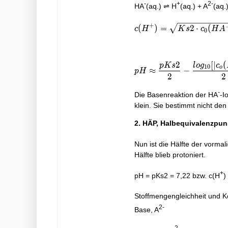
-
+
2-
HA
(aq.) ⇌ H
(aq.) + A
(aq.
c(H^{+}) = \sqrt{Ks2\
+
(
)
=
2
⋅
(
c
H
K
s
c
H
A
0
2
[
∣
(
p
K
s
l
o
g
c
pH \approx \frac{pKs2}{
1
0
o
≈
−
p
H
2
2
-
Die Basenreaktion der HA
-I
klein. Sie bestimmt nicht de
2. HÄP, Halbequivalenzpunkt
Nun ist die Hälfte der vorma
Hälfte blieb protoniert.
+
pH = pKs2 = 7,22 bzw. c(H
)
Stoffmengengleichheit und Ko
2-
Base, A
-
2-
-