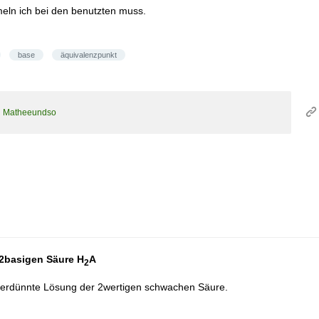
meln ich bei den benutzten muss.
base
äquivalenzpunkt
n
Matheeundso
 2basigen Säure H
A
2
 verdünnte Lösung der 2wertigen schwachen Säure.