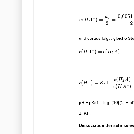
0
,
0
0
5
1
n
n(HA^{-}) = \dfrac{n_
0
−
(
)
=
=
n
H
A
2
2
und daraus folgt : gleiche S
c(HA^{-}) = c(H_{2}A
−
(
)
=
(
)
c
H
A
c
H
A
2
(
)
c
H
A
c(H^{+}) = Ks1\cdot \
2
+
(
)
=
1
⋅
c
H
K
s
−
(
)
c
H
A
pH = pKs1 + log_{10}(1) = p
1. ÄP
Dissoziation der sehr sch