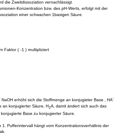
 die Zweitdissoziation vernachlässigt.
mionen-Konzentration bzw. des pH-Werts, erfolgt mit der
ssoziation einer schwachen 1basigen Säure.
t{Ks1\cdot c_{0}}
 Faktor ( -1 ) multipliziert
2} - \dfrac{log_{10}[ |c_{o} | ]}{2}
-
 NaOH erhöht sich die Stoffmenge an konjugieter Base , HA
an konjugierter Säure, H
A, damit ändert sich auch das
2
 konjugierte Base zu konjugierter Säure.
 1. Pufferintervall hängt vom Konzentrationsverhältnis der
ab.