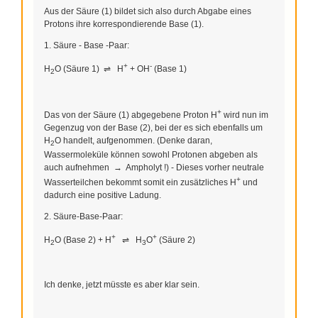
Aus der Säure (1) bildet sich also durch Abgabe eines
Protons ihre korrespondierende Base (1).
1. Säure - Base -Paar:
+
-
H
O (Säure 1) ⇌ H
+ OH
(Base 1)
2
+
Das von der Säure (1) abgegebene Proton H
wird nun im
Gegenzug von der Base (2), bei der es sich ebenfalls um
H
O handelt, aufgenommen. (Denke daran,
2
Wassermoleküle können sowohl Protonen abgeben als
auch aufnehmen → Ampholyt !) - Dieses vorher neutrale
+
Wasserteilchen bekommt somit ein zusätzliches H
und
dadurch eine positive Ladung.
2. Säure-Base-Paar:
+
+
H
O (Base 2) + H
⇌ H
O
(Säure 2)
2
3
Ich denke, jetzt müsste es aber klar sein.