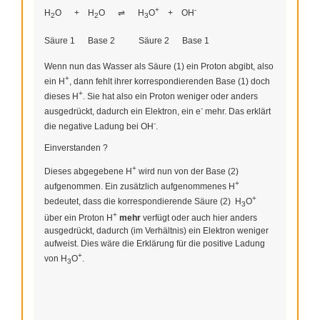
+
-
H
O + H
O ⇌ H
O
+ OH
2
2
3
Säure 1 Base 2 Säure 2 Base 1
Wenn nun das Wasser als Säure (1) ein Proton abgibt, also
+
ein H
, dann fehlt ihrer korrespondierenden Base (1) doch
+
dieses H
. Sie hat also ein Proton weniger oder anders
-
ausgedrückt, dadurch ein Elektron, ein e
mehr. Das erklärt
-
die negative Ladung bei OH
.
Einverstanden ?
+
Dieses abgegebene H
wird nun von der Base (2)
+
aufgenommen. Ein zusätzlich aufgenommenes H
+
bedeutet, dass die korrespondierende Säure (2) H
O
3
+
über ein Proton H
mehr
verfügt oder auch hier anders
ausgedrückt, dadurch (im Verhältnis) ein Elektron weniger
aufweist. Dies wäre die Erklärung für die positive Ladung
+
von H
O
.
3