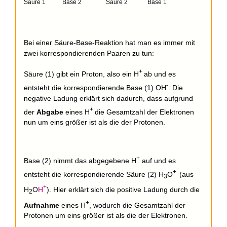
Säure 1 Base 2 Säure 2 Base 1
Bei einer Säure-Base-Reaktion hat man es immer mit
zwei korrespondierenden Paaren zu tun:
+
Säure (1) gibt ein Proton, also ein H
ab und es
-
entsteht die korrespondierende Base (1) OH
. Die
negative Ladung erklärt sich dadurch, dass aufgrund
+
der
Abgabe
eines H
die Gesamtzahl der Elektronen
nun um eins größer ist als die der Protonen.
+
Base (2) nimmt das abgegebene H
auf und es
+
entsteht die korrespondierende Säure (2) H
O
(aus
3
+
H
O
H
)
. Hier erklärt sich die positive Ladung durch die
2
+
Aufnahme
eines H
, wodurch die Gesamtzahl der
Protonen um eins größer ist als die der Elektronen.