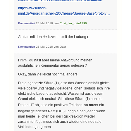
http://www.lernort-
mint.de/Anorganische%20Chemie/Saeure-Base/protoly…
Kommentiert
23 Mai 2018
von
Così_fan_tutte1790
Ab das mit den H+ bzw das mit der Ladung:(
Kommentiert
23 Mai 2018
von
Gast
Hmm...du hast aber meine Antwort und meinen
ausführlichen Kommentar genau gelesen ?
Okay, dann vielleicht nochmal anders:
Die eingesetzte Säure (1), also das Wasser, enthält gleich
viele positiv und negativ geladene Ionen, sodass sich ihre
elektrische Ladung ausgleicht. Wasser ist aus diesem
Grund elektrisch neutral. Gibt diese Säure (1) nun ein
+
Proton H
ab, also ein positives Teilchen, so
muss
ein
-
negativ geladener Rest (OH
) übrigbleiben, denn wenn
man beide Teilchen bei der Rückreaktion wieder
zusammenfügt, muss sich auch wieder eine neutrale
Verbindung ergeben.