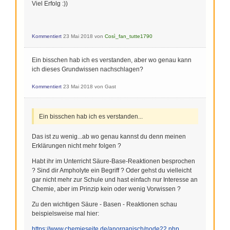
Viel Erfolg :))
Kommentiert
23 Mai 2018
von
Così_fan_tutte1790
Ein bisschen hab ich es verstanden, aber wo genau kann
ich dieses Grundwissen nachschlagen?
Kommentiert
23 Mai 2018
von
Gast
Ein bisschen hab ich es verstanden...
Das ist zu wenig...ab wo genau kannst du denn meinen
Erklärungen nicht mehr folgen ?
Habt ihr im Unterricht Säure-Base-Reaktionen besprochen
? Sind dir Ampholyte ein Begriff ? Oder gehst du vielleicht
gar nicht mehr zur Schule und hast einfach nur Interesse an
Chemie, aber im Prinzip kein oder wenig Vorwissen ?
Zu den wichtigen Säure - Basen - Reaktionen schau
beispielsweise mal hier:
https://www.chemieseite.de/anorganisch/node22.php