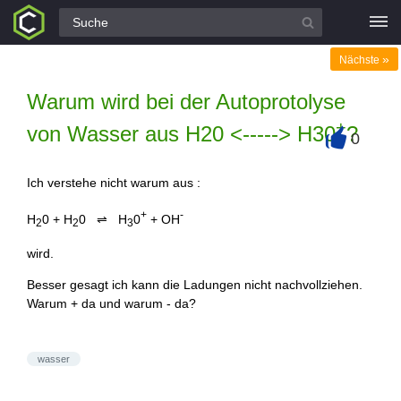
Alle Fragen
»
Nächste
Warum wird bei der Autoprotolyse
+
von Wasser aus H20 <-----> H30
?
0
+
Ich verstehe nicht warum aus :
+
-
H
0 + H
0 ⇌ H
0
+ OH
2
2
3
wird.
Besser gesagt ich kann die Ladungen nicht nachvollziehen.
Warum + da und warum - da?
wasser