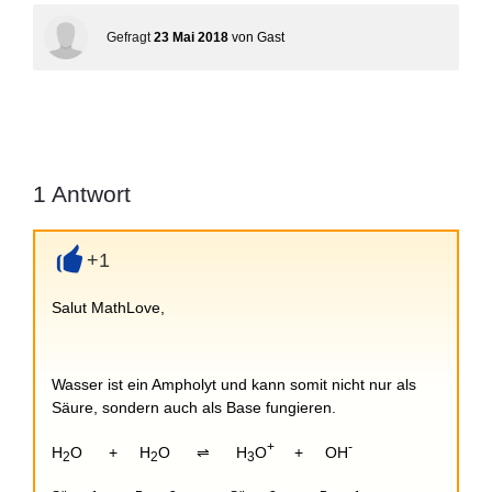
Gefragt
23 Mai 2018
von
Gast
1
Antwort
+1
+
Salut MathLove,
Wasser ist ein Ampholyt und kann somit nicht nur als
Säure, sondern auch als Base fungieren.
+
-
H
O + H
O ⇌ H
O
+ OH
2
2
3