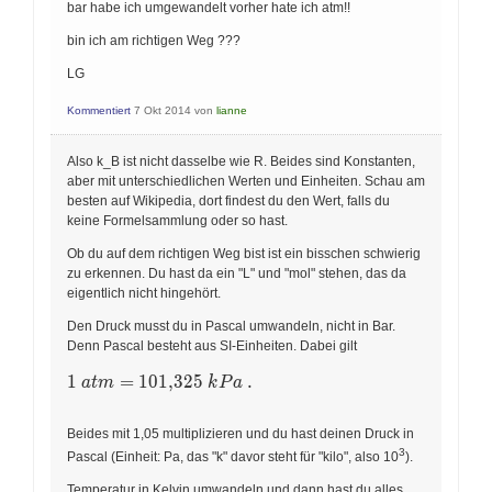
bar habe ich umgewandelt vorher hate ich atm!!
bin ich am richtigen Weg ???
LG
Kommentiert
7 Okt 2014
von
lianne
Also k_B ist nicht dasselbe wie R. Beides sind Konstanten,
aber mit unterschiedlichen Werten und Einheiten. Schau am
besten auf Wikipedia, dort findest du den Wert, falls du
keine Formelsammlung oder so hast.
Ob du auf dem richtigen Weg bist ist ein bisschen schwierig
zu erkennen. Du hast da ein "L" und "mol" stehen, das da
eigentlich nicht hingehört.
Den Druck musst du in Pascal umwandeln, nicht in Bar.
Denn Pascal besteht aus SI-Einheiten. Dabei gilt
1 \ atm = 101,325 \ kPa \ .
1
=
1
0
1
,
3
2
5
.
a
t
m
k
P
a
Beides mit 1,05 multiplizieren und du hast deinen Druck in
3
Pascal (Einheit: Pa, das "k" davor steht für "kilo", also 10
).
Temperatur in Kelvin umwandeln und dann hast du alles