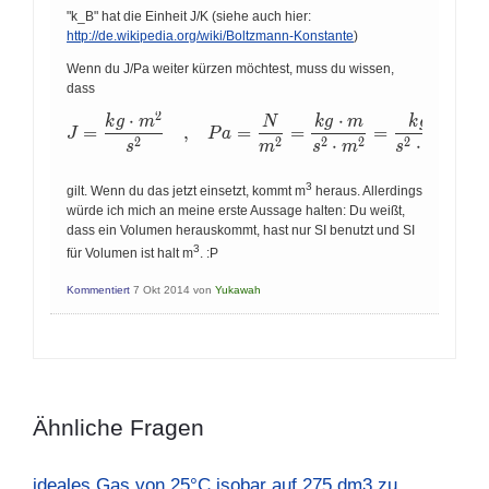
"k_B" hat die Einheit J/K (siehe auch hier:
http://de.wikipedia.org/wiki/Boltzmann-Konstante
)
Wenn du J/Pa weiter kürzen möchtest, muss du wissen,
dass
2
⋅
⋅
k
g
m
N
k
g
m
k
g
J = \frac{kg \cdot m^2}{s^2} \quad , \quad Pa =
=
,
=
=
=
J
P
a
2
2
2
2
2
⋅
⋅
s
m
s
m
s
m
3
gilt. Wenn du das jetzt einsetzt, kommt m
heraus. Allerdings
würde ich mich an meine erste Aussage halten: Du weißt,
dass ein Volumen herauskommt, hast nur SI benutzt und SI
3
für Volumen ist halt m
. :P
Kommentiert
7 Okt 2014
von
Yukawah
Ähnliche Fragen
ideales Gas von 25°C isobar auf 275 dm3 zu