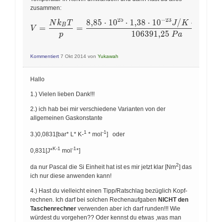
zusammen:
2
5
−
2
3
8
,
8
5
⋅
1
0
⋅
1
,
3
8
⋅
1
0
/
⋅
3
2
3
,
1
5
N
k
T
J
K
V = \frac{ N k_B T}{p} = \frac{ 8,85 \cdot 10^{2
B
=
=
V
1
0
6
3
9
1
,
2
5
p
P
a
Kommentiert
7 Okt 2014
von
Yukawah
Hallo
1.) Vielen lieben Dank!!!
2.) ich hab bei mir verschiedene Varianten von der
allgemeinen Gaskonstante
1
-1
3.)0,0831[bar* L* K-
* mol
] oder
K-1
-1
0,831[J*
mol
*]
2
da nur Pascal die Si Einheit hat ist es mir jetzt klar [Nm
] das
ich nur diese anwenden kann!
4.) Hast du vielleicht einen Tipp/Ratschlag bezüglich Kopf-
rechnen. Ich darf bei solchen Rechenaufgaben
NICHT den
Taschenrechner
verwenden aber ich darf runden!!! Wie
würdest du vorgehen?? Oder kennst du etwas ,was man