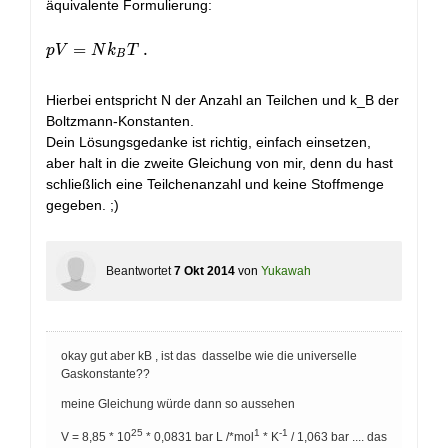
äquivalente Formulierung:
pV = Nk_B T \ .
=
.
p
V
N
k
T
B
Hierbei entspricht N der Anzahl an Teilchen und k_B der
Boltzmann-Konstanten.
Dein Lösungsgedanke ist richtig, einfach einsetzen,
aber halt in die zweite Gleichung von mir, denn du hast
schließlich eine Teilchenanzahl und keine Stoffmenge
gegeben. ;)
Beantwortet
7 Okt 2014
von
Yukawah
okay gut aber kB , ist das dasselbe wie die universelle
Gaskonstante??
meine Gleichung würde dann so aussehen
25
1
-1
V = 8,85 * 10
* 0,0831 bar L /*mol
* K
/ 1,063 bar .... das