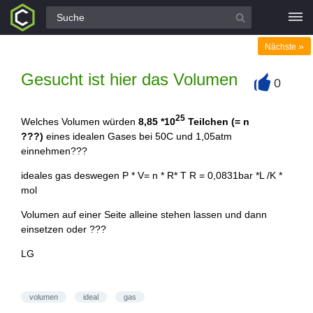
Alle Fragen
»
Nächste
Gesucht ist hier das Volumen
0
+
25
Welches Volumen würden
8,85 *10
Teilchen (= n
???)
eines idealen Gases bei 50C und 1,05atm
einnehmen???
ideales gas deswegen P * V= n * R* T R = 0,0831bar *L /K *
mol
Volumen auf einer Seite alleine stehen lassen und dann
einsetzen oder ???
LG
volumen
ideal
gas