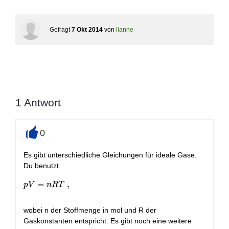
Gefragt
7 Okt 2014
von
lianne
1
Antwort
0
+
Es gibt unterschiedliche Gleichungen für ideale Gase.
Du benutzt
pV = nRT \ ,
=
,
p
V
n
R
T
wobei n der Stoffmenge in mol und R der
Gaskonstanten entspricht. Es gibt noch eine weitere