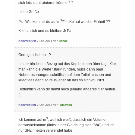
sich leicht antrainieren könnte ?!?
Liebe Grüße
3und
Ps.: Wie kommst du auf m
Kb hat welche Einheit ??
K kürzt sich und es bleiben J/ Pa
Kommentiert
7 Okt 2014
von
lianne
Gern geschehen. :P
Leider bin ich im Bezug auf das Kopfrechnen überfragt. Klar,
man kann die Werte "stark" runden, muss dann paar
Nebenrechnungen schriftlich auf dem Zettel machen und
kriegt das dann so raus, aber ob das so sinnvoll ist?!
Hoffentlich kann dir damit noch jemand anderes hier helfen.
:)
Kommentiert
7 Okt 2014
von
Yukawah
3
Ich komme auf m
, weil ich weiß, dass ich ein Volumen
herausbekomme (links in der Gleichung steht "V=") und ich
nur SI-Einheiten verwendet habe.