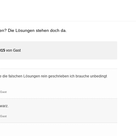
en? Die Lösungen stehen doch da.
015
von
Gast
le die falschen Lösungen rein geschrieben ich brauche unbedingt
Gast
warz.
Gast