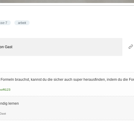
sse-7
arbeit
von
Gast
Formeln brauchst, kannst du die sicher auch super herausfinden, indem du die For
koffi123
endig lernen
Gast