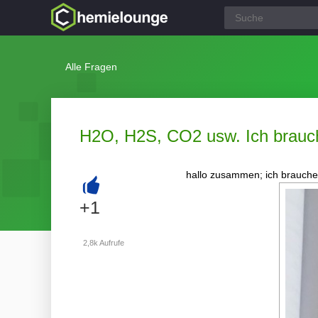
Alle Fragen
H2O, H2S, CO2 usw. Ich brauc
hallo zusammen; ich brauche 
+
+1
2,8k
Aufrufe