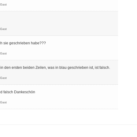
Gast
Gast
ch sie geschrieben habe???
Gast
 den ersten beiden Zeilen, was in blau geschrieben ist, ist falsch.
Gast
nd falsch Dankeschön
Gast