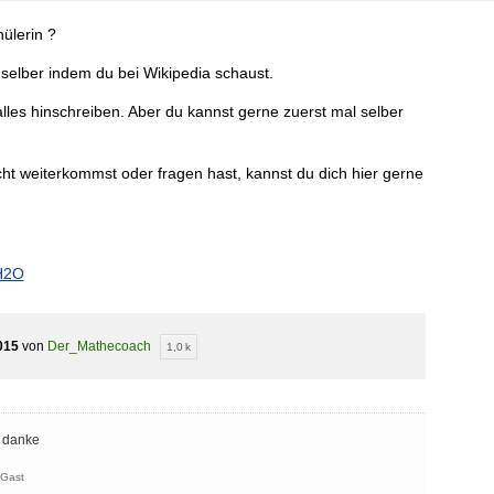
hülerin ?
 selber indem du bei Wikipedia schaust.
t alles hinschreiben. Aber du kannst gerne zuerst mal selber
ht weiterkommst oder fragen hast, kannst du dich hier gerne
/H2O
015
von
Der_Mathecoach
1,0 k
 danke
Gast