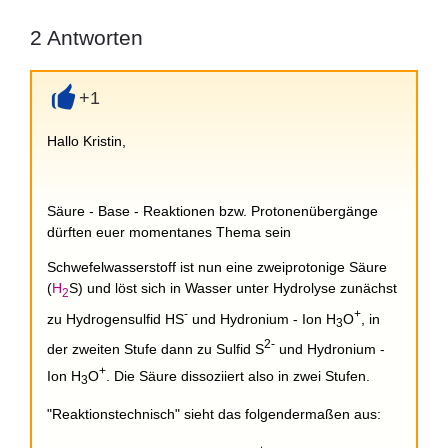
2
Antworten
+1
+
Hallo Kristin,
Säure - Base - Reaktionen bzw. Protonenübergänge
dürften euer momentanes Thema sein
Schwefelwasserstoff ist nun eine zweiprotonige Säure
(
H
S)
und löst sich in Wasser unter Hydrolyse zunächst
2
-
+
zu Hydrogensulfid HS
und Hydronium - Ion H
O
, in
3
2-
der zweiten Stufe dann zu Sulfid S
und Hydronium -
+
Ion H
O
. Die Säure dissoziiert also in zwei Stufen.
3
"Reaktionstechnisch" sieht das folgendermaßen aus: