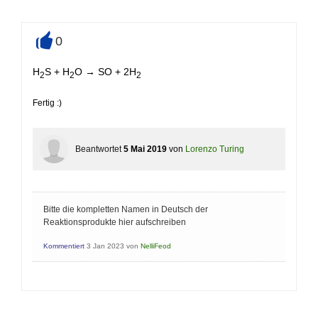
0
+
H
S + H
O → SO + 2H
2
2
2
Fertig :)
Beantwortet
5 Mai 2019
von
Lorenzo Turing
Bitte die kompletten Namen in Deutsch der
Reaktionsprodukte hier aufschreiben
Kommentiert
3 Jan 2023
von
NelliFeod