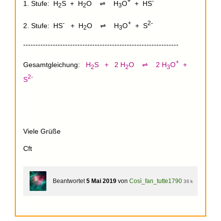
+
-
1. Stufe: H
S + H
O ⇌ H
O
+ HS
2
2
3
-
+
2-
2. Stufe: HS
+ H
O ⇌ H
O
+ S
2
3
---------------------------------------------------------------
+
Gesamtgleichung:
H
S + 2 H
O ⇌ 2 H
O
+
2
2
3
2-
S
Viele Grüße
Cft
Beantwortet
5 Mai 2019
von
Così_fan_tutte1790
36 k