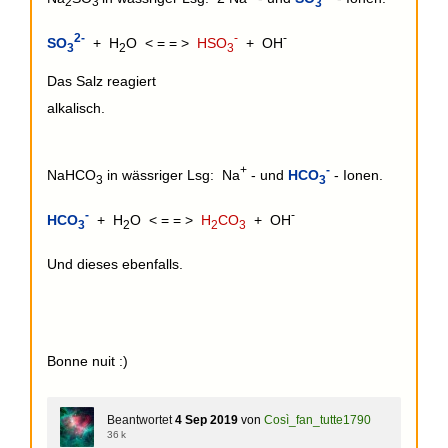
2
3
3
2-
-
-
SO
+ H
O < = = >
HSO
+ OH
3
2
3
Das Salz reagiert
alkalisch.
+
-
NaHCO
in wässriger Lsg: Na
- und
HCO
- Ionen.
3
3
-
-
HCO
+ H
O < = = >
H
CO
+ OH
3
2
2
3
Und dieses ebenfalls.
Bonne nuit :)
Beantwortet
4 Sep 2019
von
Così_fan_tutte1790
36 k