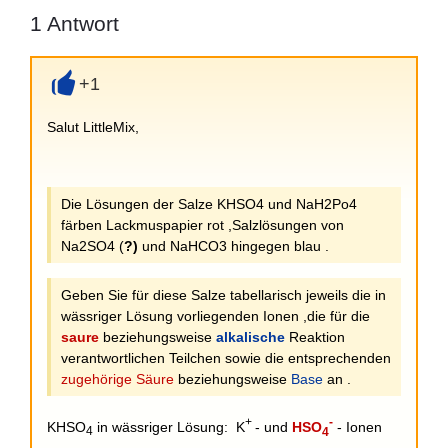
1
Antwort
+1
+
Salut LittleMix,
Die Lösungen der Salze KHSO4 und NaH2Po4
färben Lackmuspapier rot ,Salzlösungen von
Na2SO4 (
?)
und NaHCO3 hingegen blau .
Geben Sie für diese Salze tabellarisch jeweils die in
wässriger Lösung vorliegenden Ionen ,die für die
saure
beziehungsweise
alkalische
Reaktion
verantwortlichen Teilchen sowie die entsprechenden
zugehörige Säure
beziehungsweise
Base
an .
+
-
KHSO
in wässriger Lösung: K
- und
HSO
- Ionen
4
4