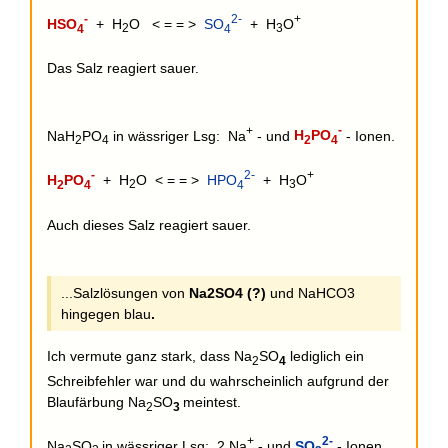
-
2-
+
HSO
+ H
O < = = >
SO
+ H
O
4
2
4
3
Das Salz reagiert sauer.
+
-
NaH
PO
in wässriger Lsg: Na
- und
H
PO
- Ionen.
2
4
2
4
-
2-
+
H
PO
+ H
O < = = >
HPO
+ H
O
2
4
2
4
3
Auch dieses Salz reagiert sauer.
...Salzlösungen von
Na2SO4 (?)
und NaHCO3
hingegen blau
.
Ich vermute ganz stark, dass Na
SO
lediglich ein
2
4
Schreibfehler war und du wahrscheinlich aufgrund der
Blaufärbung Na
SO
meintest.
2
3
+
2-
Na
SO
in wässriger Lsg: 2 Na
- und
SO
- Ionen.