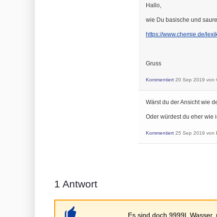
Hallo,
wie Du basische und saure 
https://www.chemie.de/l
Gruss
Kommentiert
20 Sep 2019
von
Wärst du der Ansicht wie 
Oder würdest du eher wie i
Kommentiert
25 Sep 2019
von
1
Antwort
Es sind doch 9999L Wasser, 