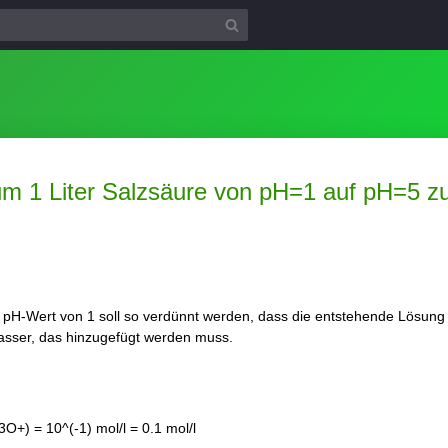
 um 1 Liter Salzsäure von pH=1 auf pH=5 z
m pH-Wert von 1 soll so verdünnt werden, dass die entstehende Lösung
sser, das hinzugefügt werden muss.
O+) = 10^(-1) mol/l = 0.1 mol/l