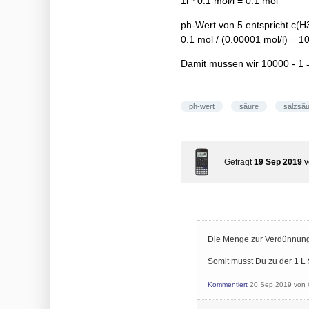
1l * 0.1 mol/l = 0.1 mol
ph-Wert von 5 entspricht c(H
0.1 mol / (0.00001 mol/l) = 1
Damit müssen wir 10000 - 1 
ph-wert
säure
salzsä
Gefragt
19 Sep 2019
Die Menge zur Verdünnung
Somit musst Du zu der 1 L
Kommentiert
20 Sep 2019
von