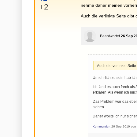
+
+2
nehme daher meinen vorher
Auch die verlinkte Seite gibt
Beantwortet
26 Sep 2
Auch die verlinkte Seite
Um ehrlich zu sein hab i
Ich fand es auch frech als
erklären. Als wenn ich mich
Das Problem war das eben a
stehen.
Daher wollte ich nur siche
Kommentiert
26 Sep 2019
vo