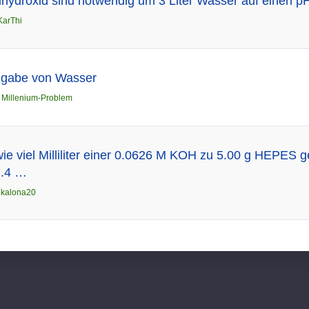
mhydroxid sind notwendig um 3 Liter Wasser auf einen 
KarThi
ugabe von Wasser
n
Millenium-Problem
ie viel Milliliter einer 0.0626 M KOH zu 5.00 g HEPES
7.4 …
n
kalona20