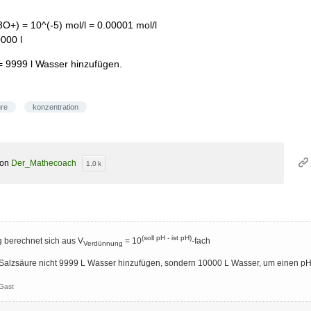
3O+) = 10^(-5) mol/l = 0.00001 mol/l
0000 l
= 9999 l Wasser hinzufügen.
ure
konzentration
von
Der_Mathecoach
1,0 k
(
soll pH - ist pH)
 berechnet sich aus V
= 10
-fach
Verdünnung
 Salzsäure nicht 9999 L Wasser hinzufügen, sondern 10000 L Wasser, um einen pH-
Gast