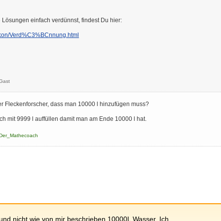
Lösungen einfach verdünnst, findest Du hier:
exikon/Verd%C3%BCnnung.html
Gast
der Fleckenforscher, dass man 10000 l hinzufügen muss?
ch mit 9999 l auffüllen damit man am Ende 10000 l hat.
Der_Mathecoach
und nicht wie von mir beschrieben 10000L Wasser. Ich