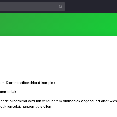
sem Diamminsilberchlorid komplex.
 ammoniak
lgende silbernitrat wird mit verdūnntem ammoniak angesäuert aber wies
reaktionsgleichungen aufstellen