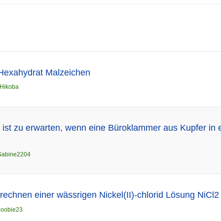
d-Hexahydrat Malzeichen
Hikoba
ist zu erwarten, wenn eine Büroklammer aus Kupfer in ei
Sabine2204
rechnen einer wässrigen Nickel(II)-chlorid Lösung NiCl2
noobie23