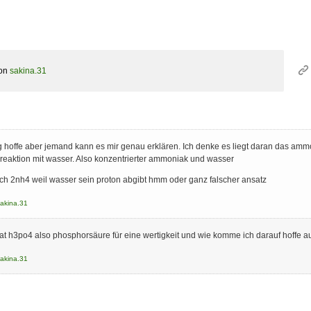
on
sakina.31
 hoffe aber jemand kann es mir genau erklären. Ich denke es liegt daran das ammo
 reaktion mit wasser. Also konzentrierter ammoniak und wasser
ch 2nh4 weil wasser sein proton abgibt hmm oder ganz falscher ansatz
akina.31
t h3po4 also phosphorsäure für eine wertigkeit und wie komme ich darauf hoffe auf
akina.31