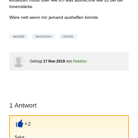
einsetzen muss oder wie ich was ausrechne wie zb bei der
Ionenstärke.
Wäre nett wenn mir jemand aushelfen könnte.
aktivität
berechnen
chemie
Gefragt
17 Nov 2019
von
Rekkles
1
Antwort
+2
+
Salut,