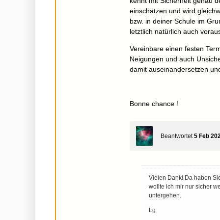
kennt mit Sicherheit genau 
einschätzen und wird gleichw
bzw. in deiner Schule im Gr
letztlich natürlich auch vorau
Vereinbare einen festen Term
Neigungen und auch Unsicher
damit auseinandersetzen und 
Bonne chance !
Beantwortet
5 Feb 20
Vielen Dank! Da haben Sie 
wollte ich mir nur sicher 
untergehen.
Lg