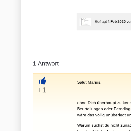
Gefragt
4 Feb 2020
v
1
Antwort
Salut Marius,
+
+1
ohne Dich überhaupt zu kenn
Beurteilungen oder Ferndiag
wäre das völlig unüberlegt u
Warum suchst du nicht zunäc