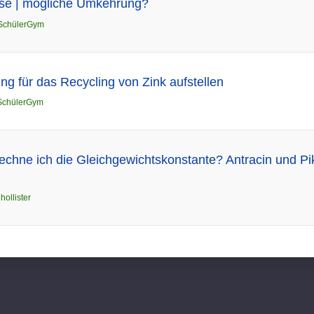
yse | mögliche Umkehrung?
SchülerGym
ng für das Recycling von Zink aufstellen
SchülerGym
chne ich die Gleichgewichtskonstante? Antracin und Pik
n
hollister