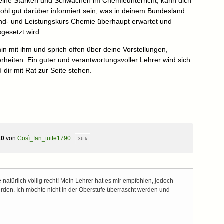
deine Stärken und Schwächen im Chemieunterricht, kann dich
ohl gut darüber informiert sein, was in deinem Bundesland
und- und Leistungskurs Chemie überhaupt erwartet und
sgesetzt wird.
in mit ihm und sprich offen über deine Vorstellungen,
heiten. Ein guter und verantwortungsvoller Lehrer wird sich
dir mit Rat zur Seite stehen.
20
von
Così_fan_tutte1790
36 k
natürlich völlig recht! Mein Lehrer hat es mir empfohlen, jedoch
werden. Ich möchte nicht in der Oberstufe überrascht werden und