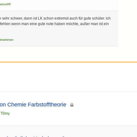
arius99
 sehr schwer, dann ist LK schon extremst auch für gute schüler. ich
fehlen wenn man eine gute note haben möchte, außer man ist ein
istaketwo
eton Chemie Farbstofftheorie
n
T0my