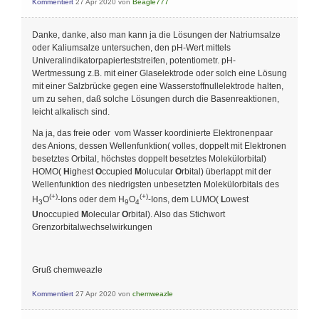
Kommentiert
27 Apr 2020
von
Beagle777
Danke, danke, also man kann ja die Lösungen der Natriumsalze
oder Kaliumsalze untersuchen, den pH-Wert mittels
Univeralindikatorpapierteststreifen, potentiometr. pH-
Wertmessung z.B. mit einer Glaselektrode oder solch eine Lösung
mit einer Salzbrücke gegen eine Wasserstoffnullelektrode halten,
um zu sehen, daß solche Lösungen durch die Basenreaktionen,
leicht alkalisch sind.
Na ja, das freie oder vom Wasser koordinierte Elektronenpaar
des Anions, dessen Wellenfunktion( volles, doppelt mit Elektronen
besetztes Orbital, höchstes doppelt besetztes Molekülorbital)
HOMO(
H
ighest
O
ccupied
M
olucular
O
rbital) überlappt mit der
Wellenfunktion des niedrigsten unbesetzten Molekülorbitals des
(+)
(+)
H
O
-Ions oder dem H
O
-Ions, dem LUMO(
L
owest
3
9
4
U
noccupied
M
olecular
O
rbital). Also das Stichwort
Grenzorbitalwechselwirkungen
Gruß chemweazle
Kommentiert
27 Apr 2020
von
chemweazle