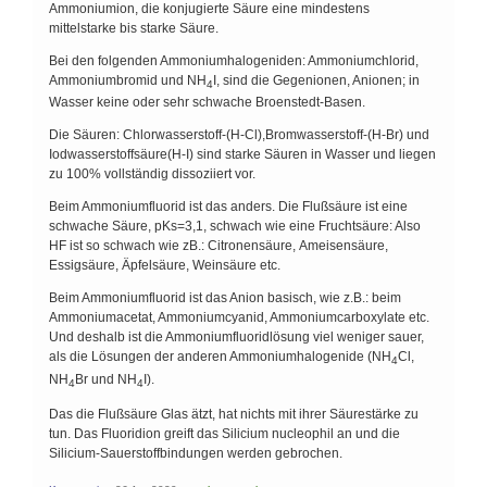
Ammoniumion, die konjugierte Säure eine mindestens
mittelstarke bis starke Säure.
Bei den folgenden Ammoniumhalogeniden: Ammoniumchlorid,
Ammoniumbromid und NH
I, sind die Gegenionen, Anionen; in
4
Wasser keine oder sehr schwache Broenstedt-Basen.
Die Säuren: Chlorwasserstoff-(H-Cl),Bromwasserstoff-(H-Br) und
Iodwasserstoffsäure(H-I) sind starke Säuren in Wasser und liegen
zu 100% vollständig dissoziiert vor.
Beim Ammoniumfluorid ist das anders. Die Flußsäure ist eine
schwache Säure, pKs=3,1, schwach wie eine Fruchtsäure: Also
HF ist so schwach wie zB.: Citronensäure, Ameisensäure,
Essigsäure, Äpfelsäure, Weinsäure etc.
Beim Ammoniumfluorid ist das Anion basisch, wie z.B.: beim
Ammoniumacetat, Ammoniumcyanid, Ammoniumcarboxylate etc.
Und deshalb ist die Ammoniumfluoridlösung viel weniger sauer,
als die Lösungen der anderen Ammoniumhalogenide (NH
Cl,
4
NH
Br und NH
I).
4
4
Das die Flußsäure Glas ätzt, hat nichts mit ihrer Säurestärke zu
tun. Das Fluoridion greift das Silicium nucleophil an und die
Silicium-Sauerstoffbindungen werden gebrochen.