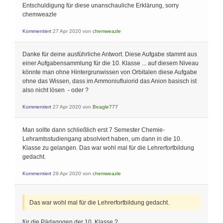
Entschuldigung für diese unanschauliche Erklärung, sorry
chemweazle
Kommentiert
27 Apr 2020
von
chemweazle
Danke für deine ausführliche Antwort. Diese Aufgabe stammt aus
einer Aufgabensammlung für die 10. Klasse ... auf diesem Niveau
könnte man ohne Hintergrunwissen von Orbitalen diese Aufgabe
ohne das Wissen, dass im Ammoniufluiorid das Anion basisch ist
also nicht lösen - oder ?
Kommentiert
27 Apr 2020
von
Beagle777
Man sollte dann schließlich erst 7 Semester Chemie-
Lehramtsstudiengang absolviert haben, um dann in die 10.
Klasse zu gelangen. Das war wohl mal für die Lehrerfortbildung
gedacht.
Kommentiert
29 Apr 2020
von
chemweazle
Das war wohl mal für die Lehrerfortbildung gedacht.
für die Pädagogen der 10. Klasse ?