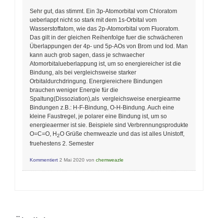
Sehr gut, das stimmt. Ein 3p-Atomorbital vom Chloratom
ueberlappt nicht so stark mit dem 1s-Orbital vom
Wasserstoffatom, wie das 2p-Atomorbital vom Fluoratom.
Das gilt in der gleichen Reihenfolge fuer die schwächeren
Überlappungen der 4p- und 5p-AOs von Brom und Iod. Man
kann auch grob sagen, dass je schwaecher
Atomorbitalueberlappung ist, um so energiereicher ist die
Bindung, als bei vergleichsweise starker
Orbitaldurchdringung. Energiereichere Bindungen
brauchen weniger Energie für die
Spaltung(Dissoziation),als vergleichsweise energiearme
Bindungen z.B.: H-F-Bindung, O-H-Bindung. Auch eine
kleine Faustregel, je polarer eine Bindung ist, um so
energieaermer ist sie. Beispiele sind Verbrennungsprodukte
O=C=O, H
O Grüße chemweazle und das ist alles Unistoff,
2
fruehestens 2. Semester
Kommentiert
2 Mai 2020
von
chemweazle