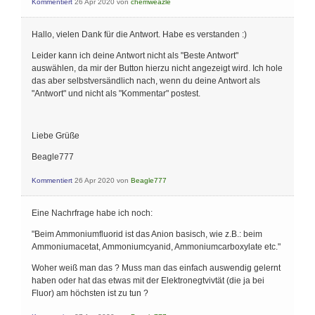
Kommentiert
26 Apr 2020
von
chemweazle
Hallo, vielen Dank für die Antwort. Habe es verstanden :)
Leider kann ich deine Antwort nicht als "Beste Antwort"
auswählen, da mir der Button hierzu nicht angezeigt wird. Ich hole
das aber selbstversändlich nach, wenn du deine Antwort als
"Antwort" und nicht als "Kommentar" postest.
Liebe Grüße
Beagle777
Kommentiert
26 Apr 2020
von
Beagle777
Eine Nachrfrage habe ich noch:
"Beim Ammoniumfluorid ist das Anion basisch, wie z.B.: beim
Ammoniumacetat, Ammoniumcyanid, Ammoniumcarboxylate etc."
Woher weiß man das ? Muss man das einfach auswendig gelernt
haben oder hat das etwas mit der Elektronegtvivtät (die ja bei
Fluor) am höchsten ist zu tun ?