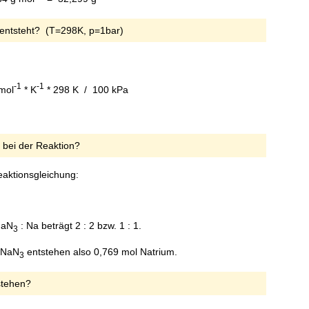
ntsteht? (T=298K, p=1bar)
-1
-1
 mol
* K
* 298 K / 100 kPa
t bei der Reaktion?
eaktionsgleichung:
NaN
: Na beträgt 2 : 2 bzw. 1 : 1.
3
 NaN
entstehen also 0,769 mol Natrium.
3
stehen?