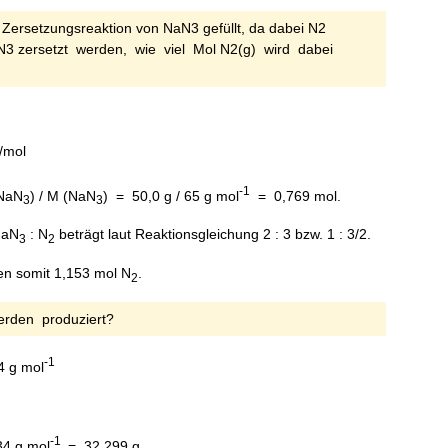
 Zersetzungsreaktion von NaN3 gefüllt, da dabei N2
3 zersetzt werden, wie viel Mol N2(g) wird dabei
g/mol
-1
NaN
) / M (NaN
) = 50,0 g / 65 g mol
= 0,769 mol.
3
3
NaN
: N
beträgt laut Reaktionsgleichung 2 : 3 bzw. 1 : 3/2.
3
2
en somit 1,153 mol N
.
2
rden produziert?
-1
4 g mol
-1
34 g mol
= 32,299 g