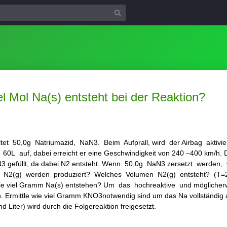
 Mol Na(s) entsteht bei der Reaktion?
ltet 50,0g Natriumazid, NaN3. Beim Aufprall, wird der Airbag aktivi
L auf, dabei erreicht er eine Geschwindigkeit von 240 –400 km/h. D
3 gefüllt, da dabei N2 entsteht. Wenn 50,0g NaN3 zersetzt werden, 
 N2(g) werden produziert? Welches Volumen N2(g) entsteht? (T=29
 Wie viel Gramm Na(s) entstehen? Um das hochreaktive und möglich
en. Ermittle wie viel Gramm KNO3notwendig sind um das Na vollständig 
 Liter) wird durch die Folgereaktion freigesetzt.