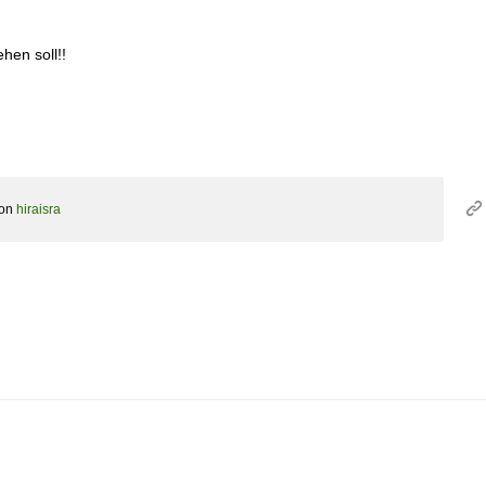
hen soll!!
on
hiraisra