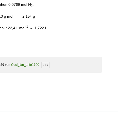
tehen 0,0769 mol N
.
2
-1
13 g mol
= 2,154 g
-1
ol * 22,4 L mol
= 1,722 L
020
von
Così_fan_tutte1790
36 k