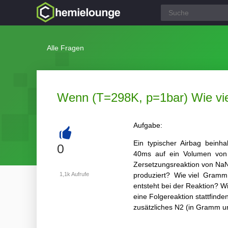
Alle Fragen
Wenn (T=298K, p=1bar) Wie viel
Aufgabe:
Ein typischer Airbag beinha
+
0
40ms auf ein Volumen von 60
Zersetzungsreaktion von NaN
1,1k
Aufrufe
produziert? Wie viel Gramm
entsteht bei der Reaktion?
eine Folgereaktion stattfind
zusätzliches N2 (in Gramm und