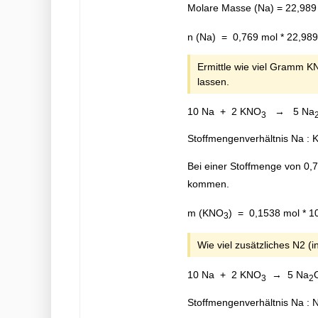
Molare Masse (Na) = 22,989
n (Na) = 0,769 mol * 22,989
Ermittle wie viel Gramm K
lassen.
10 Na + 2 KNO
→ 5 Na
3
Stoffmengenverhältnis Na :
Bei einer Stoffmenge von 0
kommen.
m (KNO
) = 0,1538 mol * 1
3
Wie viel zusätzliches N2 (i
10 Na + 2 KNO
→ 5 Na
3
2
Stoffmengenverhältnis Na : 