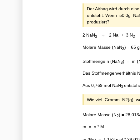
Der Airbag wird durch eine
entsteht. Wenn 50,0g NaN
produziert?
2 NaN
→ 2 Na + 3 N
3
2
Molare Masse (NaN
) = 65 
3
Stoffmenge n (NaN
) = m (
3
Das Stoffmengenverhältnis 
Aus 0,769 mol NaN
entsteh
3
Wie viel Gramm N2(g) we
Molare Masse (N
) = 28,013
2
m = n * M
m (N
) = 1,153 mol * 28,01