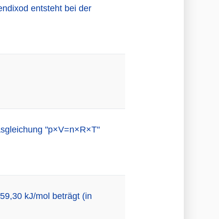
ndixod entsteht bei der
Gasgleichung "p×V=n×R×T"
9,30 kJ/mol beträgt (in