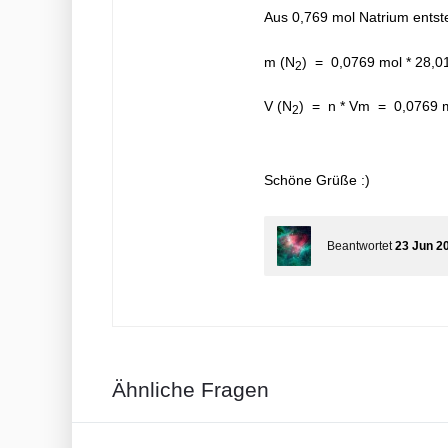
Aus 0,769 mol Natrium ents
m (N
) = 0,0769 mol * 28,0
2
V (N
) = n * Vm = 0,0769 m
2
Schöne Grüße :)
Beantwortet
23 Jun 2
Ähnliche Fragen