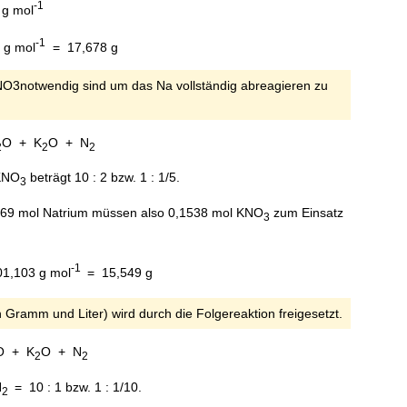
-1
 g mol
-1
 g mol
= 17,678 g
NO3notwendig sind um das Na vollständig abreagieren zu
O + K
O + N
2
2
2
 KNO
beträgt 10 : 2 bzw. 1 : 1/5.
3
,769 mol Natrium müssen also 0,1538 mol KNO
zum Einsatz
3
-1
01,103 g mol
= 15,549 g
n Gramm und Liter) wird durch die Folgereaktion freigesetzt.
O + K
O + N
2
2
N
= 10 : 1 bzw. 1 : 1/10.
2