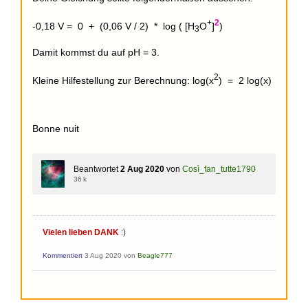
+
2
-0,18 V = 0 + (0,06 V / 2) * log ( [H
O
]
)
3
Damit kommst du auf pH = 3.
2
Kleine Hilfestellung zur Berechnung: log(x
) = 2 log(x)
Bonne nuit
Beantwortet
2 Aug 2020
von
Così_fan_tutte1790
36 k
Vielen lieben DANK
:)
Kommentiert
3 Aug 2020
von
Beagle777