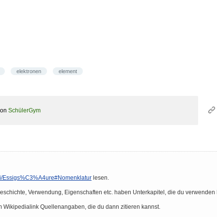
elektronen
element
von
SchülerGym
/wiki/Essigs%C3%A4ure#Nomenklatur
lesen.
eschichte, Verwendung, Eigenschaften etc. haben Unterkapitel, die du verwenden 
 Wikipedialink Quellenangaben, die du dann zitieren kannst.