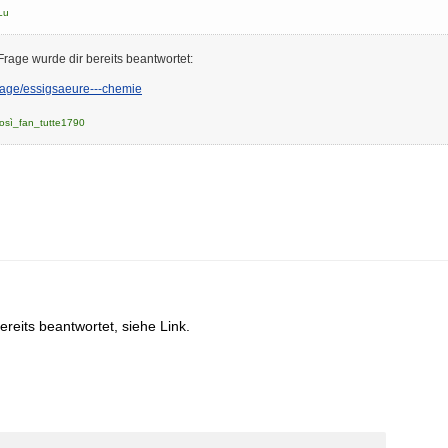
Lu
Frage wurde dir bereits beantwortet:
frage/essigsaeure---chemie
osì_fan_tutte1790
reits beantwortet, siehe Link.