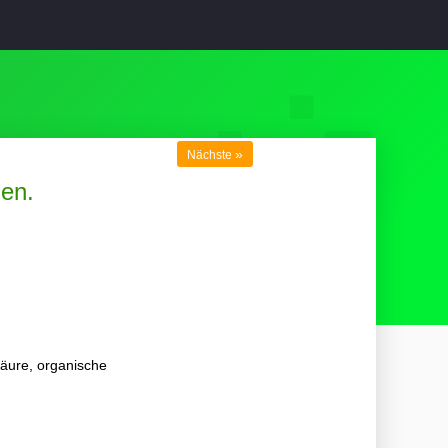
»
Nächste
gen.
säure, organische