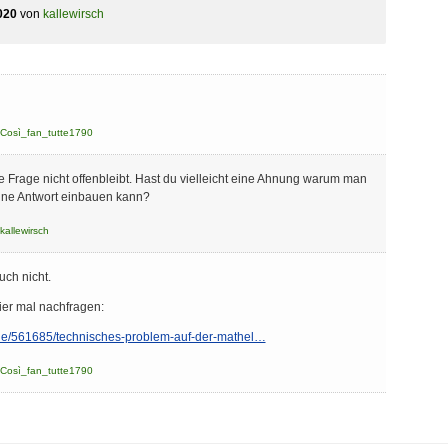
020
von
kallewirsch
Così_fan_tutte1790
ie Frage nicht offenbleibt. Hast du vielleicht eine Ahnung warum man
eine Antwort einbauen kann?
kallewirsch
uch nicht.
hier mal nachfragen:
de/561685/technisches-problem-auf-der-mathel…
Così_fan_tutte1790