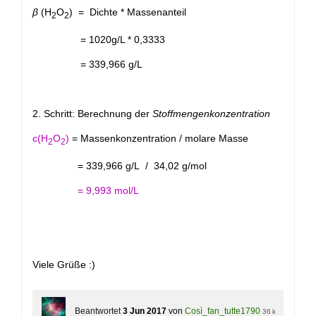
β
(H
O
) = Dichte * Massenanteil
2
2
= 1020g/L * 0,3333
= 339,966 g/L
2. Schritt: Berechnung der
Stoffmengenkonzentration
c(H
O
)
= Massenkonzentration / molare Masse
2
2
= 339,966 g/L / 34,02 g/mol
= 9,993 mol/L
Viele Grüße :)
Beantwortet
3 Jun 2017
von
Così_fan_tutte1790
36 k