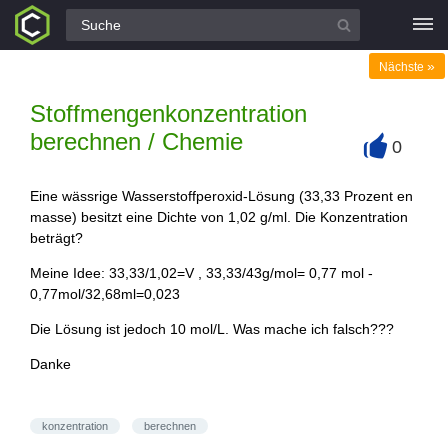
Alle Fragen
»
Nächste
Stoffmengenkonzentration
berechnen / Chemie
0
+
Eine wässrige Wasserstoffperoxid-Lösung (33,33 Prozent en
masse) besitzt eine Dichte von 1,02 g/ml. Die Konzentration
beträgt?
Meine Idee: 33,33/1,02=V , 33,33/43g/mol= 0,77 mol -
0,77mol/32,68ml=0,023
Die Lösung ist jedoch 10 mol/L. Was mache ich falsch???
Danke
konzentration
berechnen