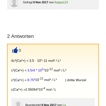
Gefragt
9 Nov 2017
von
Kappa123
2
Antworten
0
+
4c³(Ca²+) = 3,5 · 10^-11 mol³ / L³
1
-12
c³(Ca²+) =
3.5/4 * 10
*10
mol³ / L³
-12
c³(Ca²+) =
8.75
*10
mol³ / L³
| dritte Wurzel
-4
c(Ca²+) =
2.06064
*10
mol / L
Beantwortet
9 Nov 2017
von
Lu