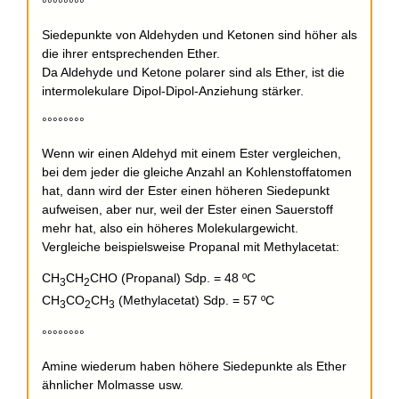
°°°°°°°°
Siedepunkte von Aldehyden und Ketonen sind höher als
die ihrer entsprechenden Ether.
Da Aldehyde und Ketone polarer sind als Ether, ist die
intermolekulare Dipol-Dipol-Anziehung stärker.
°°°°°°°°
Wenn wir einen Aldehyd mit einem Ester vergleichen,
bei dem jeder die gleiche Anzahl an Kohlenstoffatomen
hat, dann wird der Ester einen höheren Siedepunkt
aufweisen, aber nur, weil der Ester einen Sauerstoff
mehr hat, also ein höheres Molekulargewicht.
Vergleiche beispielsweise Propanal mit Methylacetat:
CH
CH
CHO (Propanal) Sdp. = 48 ºC
3
2
CH
CO
CH
(Methylacetat) Sdp. = 57 ºC
3
2
3
°°°°°°°°
Amine wiederum haben höhere Siedepunkte als Ether
ähnlicher Molmasse usw.