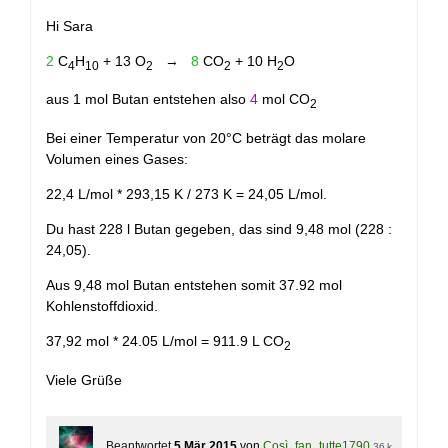
+
Hi Sara
2
C
H
+ 13 O
→
8
CO
+ 10 H
O
4
10
2
2
2
aus 1 mol Butan entstehen also
4
mol CO
2
Bei einer Temperatur von 20°C beträgt das molare
Volumen eines Gases:
22,4 L/mol * 293,15 K / 273 K = 24,05 L/mol.
Du hast 228 l Butan gegeben, das sind 9,48 mol (228 :
24,05).
Aus 9,48 mol Butan entstehen somit 37.92 mol
Kohlenstoffdioxid.
37,92 mol * 24.05 L/mol = 911.9 L CO
2
Viele Grüße
Beantwortet
5 Mär 2015
von
Così_fan_tutte1790
36 k