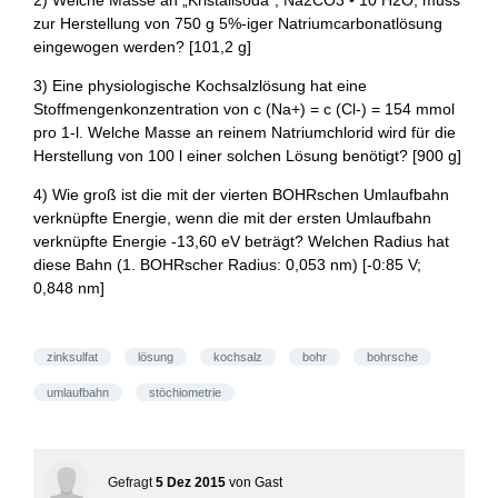
2) Welche Masse an „Kristallsoda", Na2CO3 • 10 H2O, muss
zur Herstellung von 750 g 5%-iger Natriumcarbonatlösung
eingewogen werden? [101,2 g]
3) Eine physiologische Kochsalzlösung hat eine
Stoffmengenkonzentration von c (Na+) = c (Cl-) = 154 mmol
pro 1-l. Welche Masse an reinem Natriumchlorid wird für die
Herstellung von 100 l einer solchen Lösung benötigt? [900 g]
4) Wie groß ist die mit der vierten BOHRschen Umlaufbahn
verknüpfte Energie, wenn die mit der ersten Umlaufbahn
verknüpfte Energie -13,60 eV beträgt? Welchen Radius hat
diese Bahn (1. BOHRscher Radius: 0,053 nm) [-0:85 V;
0,848 nm]
zinksulfat
lösung
kochsalz
bohr
bohrsche
umlaufbahn
stöchiometrie
Gefragt
5 Dez 2015
von
Gast