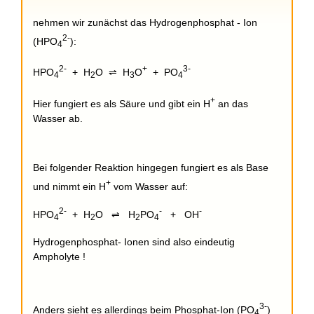
nehmen wir zunächst das Hydrogenphosphat - Ion
2-
(HPO
):
4
2-
+
3-
HPO
+ H
O ⇌ H
O
+ PO
4
2
3
4
+
Hier fungiert es als Säure und gibt ein H
an das
Wasser ab.
Bei folgender Reaktion hingegen fungiert es als Base
+
und nimmt ein H
vom Wasser auf:
2-
-
-
HPO
+ H
O ⇌ H
PO
+ OH
4
2
2
4
Hydrogenphosphat- Ionen sind also eindeutig
Ampholyte !
3-
Anders sieht es allerdings beim Phosphat-Ion (PO
)
4