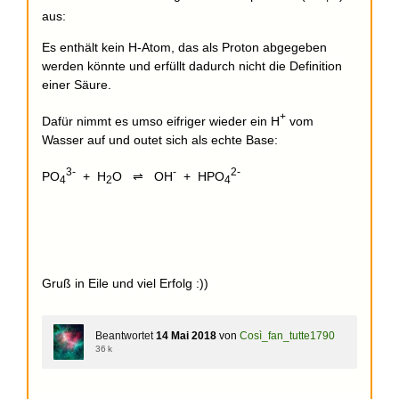
aus:
Es enthält kein H-Atom, das als Proton abgegeben
werden könnte und erfüllt dadurch nicht die Definition
einer Säure.
+
Dafür nimmt es umso eifriger wieder ein H
vom
Wasser auf und outet sich als echte Base:
3-
-
2-
PO
+ H
O ⇌ OH
+ HPO
4
2
4
Gruß in Eile und viel Erfolg :))
Beantwortet
14 Mai 2018
von
Così_fan_tutte1790
36 k