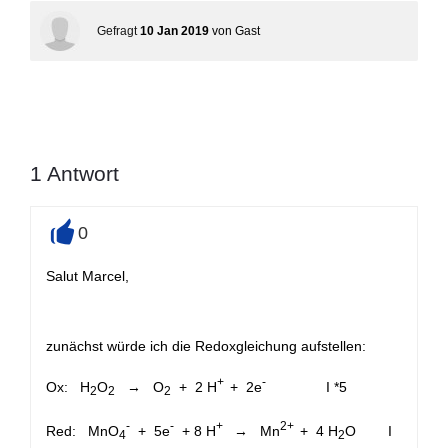
Gefragt
10 Jan 2019
von
Gast
1
Antwort
0
+
Salut Marcel,
zunächst würde ich die Redoxgleichung aufstellen:
+
-
Ox: H
O
→ O
+ 2 H
+ 2e
I *5
2
2
2
-
-
+
2+
Red: MnO
+ 5e
+ 8 H
→ Mn
+ 4 H
O I
4
2