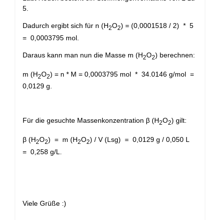
5.
Dadurch ergibt sich für n (H
O
) = (0,0001518 / 2) * 5
2
2
= 0,0003795 mol.
Daraus kann man nun die Masse m (H
O
) berechnen:
2
2
m (H
O
) = n * M = 0,0003795 mol * 34.0146 g/mol =
2
2
0,0129 g.
Für die gesuchte Massenkonzentration β (H
O
) gilt:
2
2
β (H
O
) = m (H
O
) / V (Lsg) = 0,0129 g / 0,050 L
2
2
2
2
= 0,258 g/L.
Viele Grüße :)