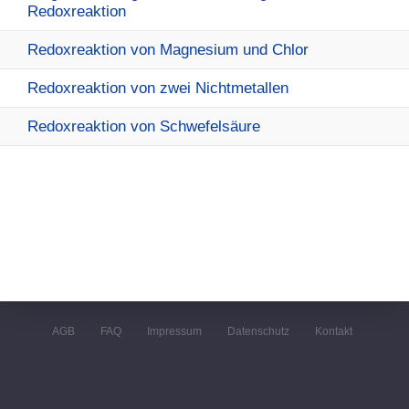
Redoxreaktion
Redoxreaktion von Magnesium und Chlor
Redoxreaktion von zwei Nichtmetallen
Redoxreaktion von Schwefelsäure
AGB
FAQ
Impressum
Datenschutz
Kontakt