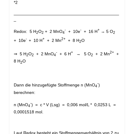
*2
____________________________________________
_
-
-
+
Redox: 5 H
O
+ 2 MnO
+ 10e
+ 16 H
→ 5 O
2
2
4
2
-
+
2+
+ 10e
+ 10 H
+ 2 Mn
+ 8 H
O
2
-
+
2+
⇒ 5 H
O
+ 2 MnO
+ 6 H
→ 5 O
+ 2 Mn
+
2
2
4
2
8 H
O
2
-
Dann die hinzugefügte Stoffmenge n (MnO
)
4
berechnen:
-
n (MnO
) = c * V (Lsg) = 0,006 mol/L * 0,0253 L =
4
0,0001518 mol.
Laut Redox besteht ein Stoffmengenverhältnis von 2 zu