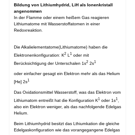
Bildung von Lithiumhydrid, LiH als Ionenkristall
angenommen
In der Flamme oder einem heißem Gas reagieren
Lithiumatome mit Wasserstoffatomen in einer
Redoxreaktion.
Die Alkalielementatome(Lithiumatome) haben die
2
1
Elektronenkonfiguration: K
L
oder mit
2
1
Berücksichtigung der Unterschalen 1s
2s
oder einfacher gesagt ein Elektron mehr als das Helium
1
[He] 2s
Das Oxidationsmittel Wasserstoff, was das Elektron vom
1
1
Lithiumatom entreißt hat die Konfiguration K
oder 1s
,
also ein Elektron weniger, als das nachfolgende Edelgas
Helium.
Beim Lithiumhydrid besitzt das Lthiumkation die gleiche
Edelgaskonfiguration wie das vorangegangene Edelgas