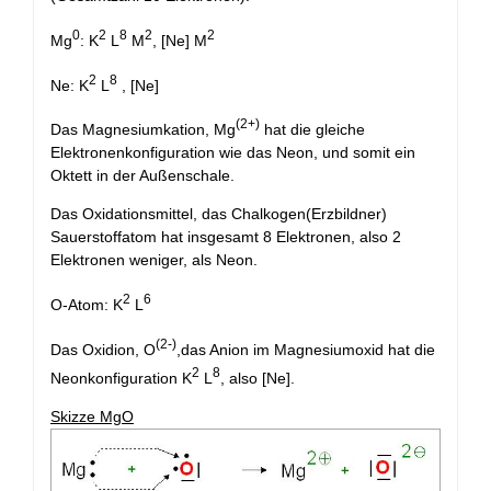
0
2
8
2
2
Mg
: K
L
M
, [Ne] M
2
8
Ne: K
L
, [Ne]
(2+)
Das Magnesiumkation, Mg
hat die gleiche
Elektronenkonfiguration wie das Neon, und somit ein
Oktett in der Außenschale.
Das Oxidationsmittel, das Chalkogen(Erzbildner)
Sauerstoffatom hat insgesamt 8 Elektronen, also 2
Elektronen weniger, als Neon.
2
6
O-Atom: K
L
(2-)
Das Oxidion, O
,das Anion im Magnesiumoxid hat die
2
8
Neonkonfiguration K
L
, also [Ne].
Skizze MgO