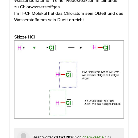
Wasserstoffatome in einer Redoxreaktion miteinander
zu Chlorwasserstoffgas.
Im H-Cl- Molekül hat das Chloratom sein Oktett und das
Wasserstoffatom sein Duett erreicht.
Skizze HCl
Beantwortet
20 Okt 2020
von
chemweazle
6,5 k