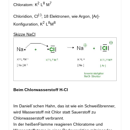
2
8
7
Chloratom: K
L
M
(-)
Chloridion, Cl
; 18 Elektronen, wie Argon, [Ar]-
2
8
8
Konfiguration, K
L
M
Skizze NaCl
Beim Chlorwasserstoff H-Cl
Im Daniell´schen Hahn, das ist wie ein Schweißbrenner,
wird Wasserstoff mit Chlor statt Sauerstoff zu
Chlorwasserstoff verbrannt.
In der heißenFlamme reagieren Chloratome und