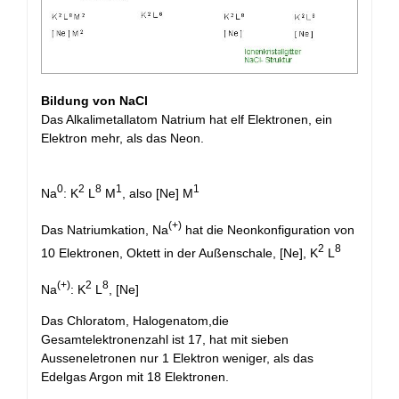
Bildung von NaCl
Das Alkalimetallatom Natrium hat elf Elektronen, ein
Elektron mehr, als das Neon.
0
2
8
1
1
Na
: K
L
M
, also [Ne] M
(+)
Das Natriumkation, Na
hat die Neonkonfiguration von
2
8
10 Elektronen, Oktett in der Außenschale, [Ne], K
L
(+)
2
8
Na
: K
L
, [Ne]
Das Chloratom, Halogenatom,die
Gesamtelektronenzahl ist 17, hat mit sieben
Ausseneletronen nur 1 Elektron weniger, als das
Edelgas Argon mit 18 Elektronen.