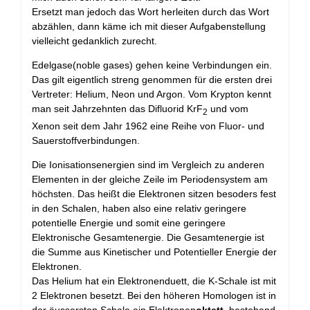
Ersetzt man jedoch das Wort herleiten durch das Wort
abzählen, dann käme ich mit dieser Aufgabenstellung
vielleicht gedanklich zurecht.
Edelgase(noble gases) gehen keine Verbindungen ein.
Das gilt eigentlich streng genommen für die ersten drei
Vertreter: Helium, Neon und Argon. Vom Krypton kennt
man seit Jahrzehnten das Difluorid KrF
und vom
2
Xenon seit dem Jahr 1962 eine Reihe von Fluor- und
Sauerstoffverbindungen.
Die Ionisationsenergien sind im Vergleich zu anderen
Elementen in der gleiche Zeile im Periodensystem am
höchsten. Das heißt die Elektronen sitzen besoders fest
in den Schalen, haben also eine relativ geringere
potentielle Energie und somit eine geringere
Elektronische Gesamtenergie. Die Gesamtenergie ist
die Summe aus Kinetischer und Potentieller Energie der
Elektronen.
Das Helium hat ein Elektronenduett, die K-Schale ist mit
2 Elektronen besetzt. Bei den höheren Homologen ist in
der äussersten Schale ein Elektronen
oktett
, bestehend