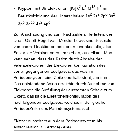
2
8
18
8
Krypton: mit 36 Elektronen: [Kr]K
L
M
N
mit
2
2
6
2
Berücksichtigung der Unterschalen: 1s
2s
2p
3s
6
10
2
6
3p
3d
4s
4p
Zur Anschauung und zum Nachzählen; Herleiten, der
Duett-Oktett-Regel vom Meister Lewis sind Beispiele
von chem. Reaktionen bei denen Ionenkristalle, also
Salzartige Verbindungen, entstehen, aufgelistet. Man
kann sehen, dass das Kation durch Abgabe der
Valenzelektronen die Elektronenkonfiguration des
vorrangegangenen Edelgases, das was im
Periodensystem eine Zeile oberhalb steht, annimmt.
Das entstandene Anion erreichte durch Aufnahme von
Elektronen die Auffüllung der äussersten Schale zum
Oktett, das ist die Elektronenkonfiguration des
nachfolgenden Edelgases, welches in der gleiche
Periode(Zeile) des Periodensystems steht.
Skizze: Ausschnitt aus dem Periodensystem bis
einschließlich 3. Periode(Zeile)