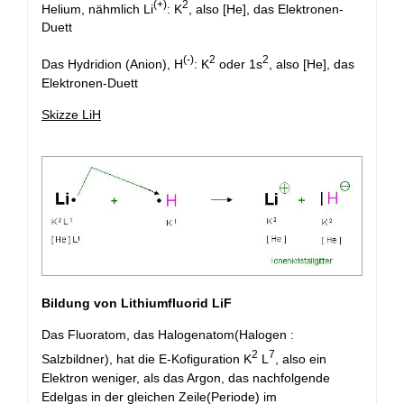
(+)
2
Helium, nähmlich Li
: K
, also [He], das Elektronen-
Duett
(-)
2
2
Das Hydridion (Anion), H
: K
oder 1s
, also [He], das
Elektronen-Duett
Skizze LiH
Bildung von Lithiumfluorid LiF
Das Fluoratom, das Halogenatom(Halogen :
2
7
Salzbildner), hat die E-Kofiguration K
L
, also ein
Elektron weniger, als das Argon, das nachfolgende
Edelgas in der gleichen Zeile(Periode) im