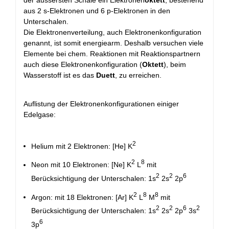
aus 2 s-Elektronen und 6 p-Elektronen in den
Unterschalen.
Die Elektronenverteilung, auch Elektronenkonfiguration
genannt, ist somit energiearm. Deshalb versuchen viele
Elemente bei chem. Reaktionen mit Reaktionspartnern
auch diese Elektronenkonfiguration (
Oktett
), beim
Wasserstoff ist es das
Duett
, zu erreichen.
Auflistung der Elektronenkonfigurationen einiger
Edelgase:
2
Helium mit 2 Elektronen: [He] K
2
8
Neon mit 10 Elektronen: [Ne] K
L
mit
2
2
6
Berücksichtigung der Unterschalen: 1s
2s
2p
2
8
8
Argon: mit 18 Elektronen: [Ar] K
L
M
mit
2
2
6
2
Berücksichtigung der Unterschalen: 1s
2s
2p
3s
6
3p