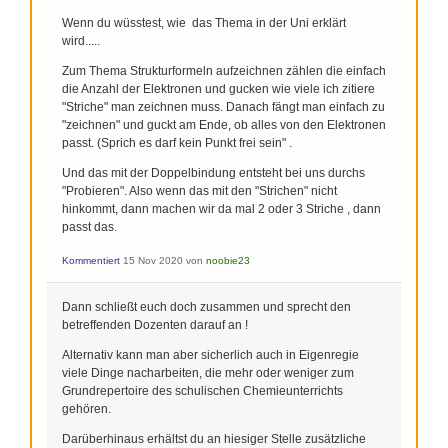
Wenn du wüsstest, wie das Thema in der Uni erklärt
wird.....
Zum Thema Strukturformeln aufzeichnen zählen die einfach
die Anzahl der Elektronen und gucken wie viele ich zitiere
"Striche" man zeichnen muss. Danach fängt man einfach zu
"zeichnen" und guckt am Ende, ob alles von den Elektronen
passt. (Sprich es darf kein Punkt frei sein" .
Und das mit der Doppelbindung entsteht bei uns durchs
"Probieren". Also wenn das mit den "Strichen" nicht
hinkommt, dann machen wir da mal 2 oder 3 Striche , dann
passt das.
Kommentiert
15 Nov 2020
von
noobie23
Dann schließt euch doch zusammen und sprecht den
betreffenden Dozenten darauf an !
Alternativ kann man aber sicherlich auch in Eigenregie
viele Dinge nacharbeiten, die mehr oder weniger zum
Grundrepertoire des schulischen Chemieunterrichts
gehören.
Darüberhinaus erhältst du an hiesiger Stelle zusätzliche