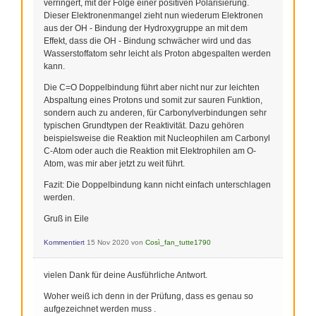
verringert, mit der Folge einer positiven Polarisierung.
Dieser Elektronenmangel zieht nun wiederum Elektronen
aus der OH - Bindung der Hydroxygruppe an mit dem
Effekt, dass die OH - Bindung schwächer wird und das
Wasserstoffatom sehr leicht als Proton abgespalten werden
kann.
Die C=O Doppelbindung führt aber nicht nur zur leichten
Abspaltung eines Protons und somit zur sauren Funktion,
sondern auch zu anderen, für Carbonylverbindungen sehr
typischen Grundtypen der Reaktivität. Dazu gehören
beispielsweise die Reaktion mit Nucleophilen am Carbonyl
C-Atom oder auch die Reaktion mit Elektrophilen am O-
Atom, was mir aber jetzt zu weit führt.
Fazit: Die Doppelbindung kann nicht einfach unterschlagen
werden.
Gruß in Eile
Kommentiert
15 Nov 2020
von
Così_fan_tutte1790
vielen Dank für deine Ausführliche Antwort.
Woher weiß ich denn in der Prüfung, dass es genau so
aufgezeichnet werden muss .