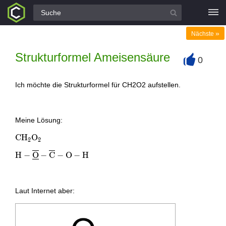
Alle Fragen
»
Nächste
Strukturformel Ameisensäure
0
+
Ich möchte die Strukturformel für CH2O2 aufstellen.
Meine Lösung:
\mathrm{CH}_{2}
C
H
O
2
2
\mathrm{O}_{2}
\mathrm{H}-\overline{
H
−
O
−
C
−
O
−
H
\underline{\mathrm{O}}
}-
\overline{\mathrm{C}}-
Laut Internet aber:
\mathrm{O}-
\mathrm{H}