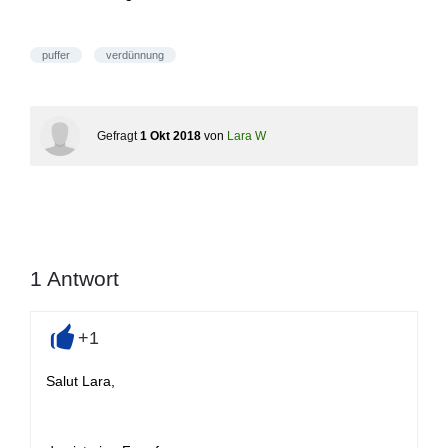
puffer
verdünnung
Gefragt
1 Okt 2018
von
Lara W
1
Antwort
+1
+
Salut Lara,