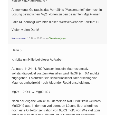
Masse Mg2+ am Anfang?
Anmerkung: Gefragt ist das Verhältnis (Massenanteil) der noch in
Lösung befindlichen Mg2+-Ionen zu den gesamten Mg2+-Ionen.
Falls KL benötigt wird bitte diesen Wert verwenden: 8,9x10^-12
Vielen vielen Dank!
Kommentiert
15 Nov 2023
von
Chemieenjoyer
Hallo :)
Ich bitte um Hilfe bei dieser Aufgabe!
Aufgabe: In 24 mL RO-Wasser liegt ein Magnesiumsalz
vollständig gelöst vor. Zum Ausfällen wird NaOH (c = 0,4 mol/L)
zugegeben. Es entsteht ein schwerlöslicher Niederschlag von
Magnesiumhydroxid nach folgender Reaktionsgleichung:
Mg2+ + 2 OH- → Mg(OH)2↓
Nach der Zugabe von 48 mL derselben NaOH fällt kein weiteres
Mg(OH)2 aus. In der nun vorliegenden Lösung liegt allerdings
noch eine OH--Konzentration von 0,003 mol/L vor. Wie viel ppm