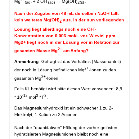
Mg
+ 2 OH
→ Mg(OH)
↓
(aq)
(aq)
2
(s)
Nach der Zugabe von 48 mL derselben NaOH fällt
kein weiteres Mg(OH)
aus. In der nun vorliegenden
2
-
Lösung liegt allerdings noch eine OH
-
Konzentration von 0,003 mol/L vor. Wieviel ppm
Mg2+ liegt noch in der Lösung vor in Relation zur
2+
gesamten Masse Mg
am Anfang?
Anmerkung
: Gefragt ist das Verhältnis (Massenanteil)
2+
der noch in Lösung befindlichen Mg
-Ionen zu den
2+
gesamten Mg
-Ionen.
Falls KL benötigt wird bitte diesen Wert verwenden: 8,9
-12
3
-3
* 10
mol
* l
.
Das Magnesiumhydroxid ist ein schwacher 1 zu 2-
Elektrolyt, 1 Kation zu 2 Anionen.
Nach der "quantitativen" Fällung der vorher gelösten
hydratisierten Magnesiumionen bleibt noch eine