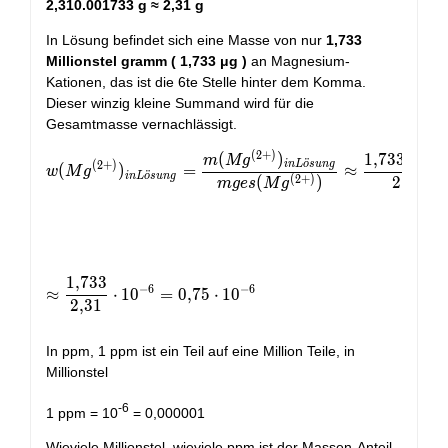
2,310.001733 g ≈ 2,31 g
In Lösung befindet sich eine Masse von nur
1,733
Millionstel gramm ( 1,733 μ
g )
an Magnesium-
Kationen, das ist die 6te Stelle hinter dem Komma.
Dieser winzig kleine Summand wird für die
Gesamtmasse vernachlässigt.
(
2
+
)
−
(
)
1
,
7
3
3
⋅
1
0
w(Mg^{(2+)})_{in Lösung} = \dfrac{m(Mg^{(2+)})_
m
M
g
¨
(
2
+
)
i
n
L
o
s
u
n
g
(
)
=
≈
w
M
g
¨
i
n
L
o
s
u
n
g
(
2
+
)
2
,
3
1
⋅
(
)
g
m
g
e
s
M
g
1
,
7
3
3
\approx \frac{1,733}{2,31}\cdot 10^{-6} = 0,75\cd
−
6
−
6
≈
⋅
1
0
=
0
,
7
5
⋅
1
0
2
,
3
1
In ppm, 1 ppm ist ein Teil auf eine Million Teile, in
Millionstel
-6
1 ppm = 10
= 0,000001
Wieviele Millionstel, wieviele ppm ist der Massen-Anteil