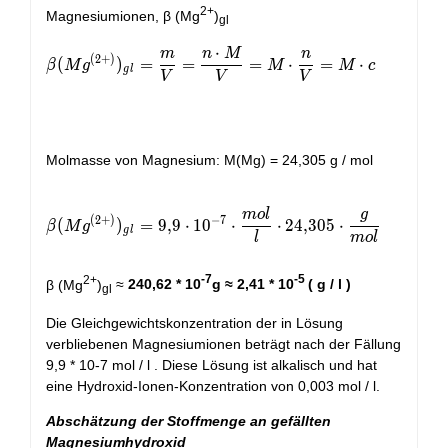
2+
Magnesiumionen, β (Mg
)
gl
⋅
m
n
M
n
\beta(Mg^{(2+)})_{gl} = \frac{m}{V} = \frac{n\
(
2
+
)
(
)
=
=
=
⋅
=
⋅
β
M
g
M
M
c
g
l
V
V
V
Molmasse von Magnesium: M(Mg) = 24,305 g / mol
m
o
l
g
\beta(Mg^{(2+)})_{gl} = 9,9\cdot 10^{-7}\cdot \f
(
2
+
)
−
7
(
)
=
9
,
9
⋅
1
0
⋅
⋅
2
4
,
3
0
5
⋅
β
M
g
g
l
l
m
o
l
2+
-7
-5
β (Mg
)
≈
240,62 * 10
g ≈ 2,41 * 10
( g / l )
gl
Die Gleichgewichtskonzentration der in Lösung
verbliebenen Magnesiumionen beträgt nach der Fällung
9,9 * 10-7 mol / l . Diese Lösung ist alkalisch und hat
eine Hydroxid-Ionen-Konzentration von 0,003 mol / l.
Abschätzung der Stoffmenge an gefällten
Magnesiumhydroxid