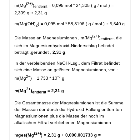
(2+)
m(Mg
)
= 0,095 mol * 24,305 ( g / mol ) =
entfernt
2,309 g ≈ 2,31 g
m(Mg(OH)
) = 0,095 mol * 58,3196 ( g / mol ) ≈ 5,540 g
2
(2+)
Die Masse an Magnesiumionen , m(Mg
)
, die
entfernt
sich im Magnesiumhydroxid-Niederschlag befindet
beträgt ,gerundet ,
2,31 g
.
In der verbleibenden NaOH-Lsg., dem Filtrat befindet
sich eine Masse an gelösten Magnesiumionen, von :
2+
-6
m(Mg
) = 1,733 * 10
g
2+
m(Mg
)
= 2,31 g
entfernt
Die Gesamtmasse der Magnesiumionen ist die Summe
der Massen der durch die Hydroxid-Fällung entfernten
Magnesiumionen plus die Masse der noch im
alkalischen Filtrat verbliebenen Magnesiumionen.
(2+)
mges(Mg
) = 2,31 g + 0,000.001733 g =