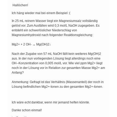
Hallöchen!
Ich häng wieder mal bei einem Beispiel :(
In 25 mL reinem Wasser liegt ein Magnesiumsalz vollständig
gelöst vor. Zum Ausfällen wird 0,3 mol/L NaOH zugegeben. Es
entsteht ein schwerlöslicher Niederschlag von
Magnesiumhydroxid nach folgender Reaktionsgleichung:
Mg2+ + 2 OH- → Mg(OH)2↓
Nach der Zugabe von 57 mL NaOH fällt kein weiteres Mg(OH)2
aus. In der nun vorliegenden Lösung liegt allerdings noch eine
OH--Konzentration von 0,005 mol/L vor. Wie viel ppm Mg2+ liegt
noch in der Lösung vor in Relation zur gesamten Masse Mg2+ am
Anfang?
Anmerkung: Gefragt ist das Verhältnis (Massenanteil) der noch in
Lösung befindlichen Mg2+-Ionen zu den gesamten Mg2+-Ionen.
Ich wäre echt dankbar, wenn mir jemand helfen könnte.
Danke schon einmal!