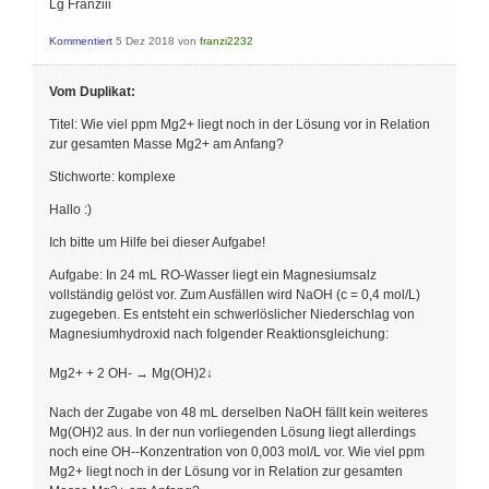
Lg Franziii
Kommentiert
5 Dez 2018
von
franzi2232
Vom Duplikat:
Titel: Wie viel ppm Mg2+ liegt noch in der Lösung vor in Relation
zur gesamten Masse Mg2+ am Anfang?
Stichworte: komplexe
Hallo :)
Ich bitte um Hilfe bei dieser Aufgabe!
Aufgabe: In 24 mL RO-Wasser liegt ein Magnesiumsalz
vollständig gelöst vor. Zum Ausfällen wird NaOH (c = 0,4 mol/L)
zugegeben. Es entsteht ein schwerlöslicher Niederschlag von
Magnesiumhydroxid nach folgender Reaktionsgleichung:
Mg2+ + 2 OH- → Mg(OH)2↓
Nach der Zugabe von 48 mL derselben NaOH fällt kein weiteres
Mg(OH)2 aus. In der nun vorliegenden Lösung liegt allerdings
noch eine OH--Konzentration von 0,003 mol/L vor. Wie viel ppm
Mg2+ liegt noch in der Lösung vor in Relation zur gesamten