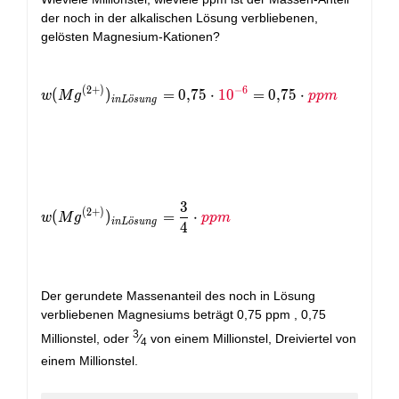
der noch in der alkalischen Lösung verbliebenen,
gelösten Magnesium-Kationen?
w(Mg^{(2+)})_{in Lösung} = 0,75\cdot \red{10^{-
(
2
+
)
−
6
(
)
=
0
,
7
5
⋅
1
0
=
0
,
7
5
⋅
w
M
g
p
p
m
¨
i
n
L
o
s
u
n
g
3
w(Mg^{(2+)})_{in Lösung} = \frac{3}{4}\cdot \r
(
2
+
)
(
)
=
⋅
w
M
g
p
p
m
¨
i
n
L
o
s
u
n
g
4
Der gerundete Massenanteil des noch in Lösung
verbliebenen Magnesiums beträgt 0,75 ppm , 0,75
3
Millionstel, oder
⁄
von einem Millionstel, Dreiviertel von
4
einem Millionstel.