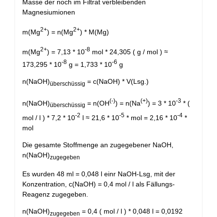
Masse der noch im Filtrat verbleibenden
Magnesiumionen
2+
2+
m(Mg
) = n(Mg
) * M(Mg)
2+
-8
m(Mg
) = 7,13 * 10
mol * 24,305 ( g / mol ) ≈
-8
-6
173,295 * 10
g = 1,733 * 10
g
n(NaOH)
= c(NaOH) * V(Lsg.)
überschüssig
(-)
(+)
-3
n(NaOH)
= n(OH
) = n(Na
) = 3 * 10
* (
überschüssig
-2
-5
-4
mol / l ) * 7,2 * 10
l ≈ 21,6 * 10
* mol = 2,16 * 10
*
mol
Die gesamte Stoffmenge an zugegebener NaOH,
n(NaOH)
zugegeben
Es wurden 48 ml = 0,048 l einr NaOH-Lsg, mit der
Konzentration, c(NaOH) = 0,4 mol / l als Fällungs-
Reagenz zugegeben.
n(NaOH)
= 0,4 ( mol / l ) * 0,048 l = 0,0192
zugegeben