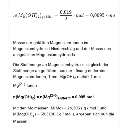
0
,
0
1
9
n(Mg(OH)_{2})_{gefällt} = \frac{0,019}{2}\cdot m
(
(
)
)
=
⋅
=
0
,
0
0
9
5
⋅
n
M
g
O
H
m
o
l
m
o
l
2
¨
g
e
f
a
l
l
t
2
Masse der gefällten Magnesium-Ionen im
Magnesiumhydroxid-Niederschlag und der Masse des
ausgefällten Magnesiumhydroxids
Die Stoffmenge an Magnesiumhydroxid ist gleich der
Stoffmenge an gefällten, aus der Lösung entfernten,
Magnesium-Ionen, 1 mol Mg(OH)
enthält 1 mol
2
(2+)
Mg
-Ionen
(2+)
n(Mg(OH)
) = n(Mg
)
= 0,095 mol
2
entfernt
Mit den Molmassen: M(Mg) = 24,305 ( g / mol ) und
M(Mg(OH)
) = 58,3196 ( g / mol ), ergeben sich nun die
2
Massen :