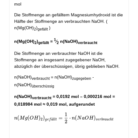
mol
Die Stoffmenge an gefälltem Magnesiumhydroxid ist die
Hälfte der Stoffmenge an verbrauchten NaOH. (
n(Mg(OH)
)
)
2
gefällt
1
n(Mg(OH)
)
=
⁄
n(NaOH)
2
gefällt
2
verbraucht
Die Stoffmenge an verbrauchter NaOH ist die
Stoffmenge an insgesamt zugegebener NaOH,
abzüglich der überschüssigen, übrig geblieben NaOH.
n(NaOH)
= n(NaOH)
-
verbraucht
zugegeben
n(NaOH)
überschüssig
n(NaOH)
= 0,0192 mol – 0,000216 mol =
verbraucht
0,018984 mol ≈ 0,019 mol, aufgerundet
1
n(Mg(OH)_{2})_{gefällt} = \frac{1}{2}\cdot n(Na
(
(
)
)
=
⋅
(
)
n
M
g
O
H
n
N
a
O
H
2
¨
g
e
f
a
l
l
t
v
e
r
b
r
a
u
c
h
t
2