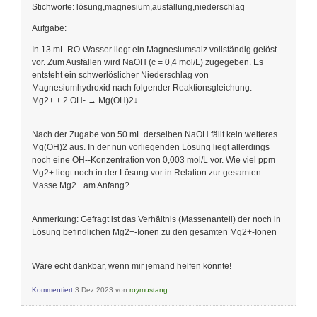
Stichworte: lösung,magnesium,ausfällung,niederschlag
Aufgabe:
In 13 mL RO-Wasser liegt ein Magnesiumsalz vollständig gelöst
vor. Zum Ausfällen wird NaOH (c = 0,4 mol/L) zugegeben. Es
entsteht ein schwerlöslicher Niederschlag von
Magnesiumhydroxid nach folgender Reaktionsgleichung:
Mg2+ + 2 OH- → Mg(OH)2↓
Nach der Zugabe von 50 mL derselben NaOH fällt kein weiteres
Mg(OH)2 aus. In der nun vorliegenden Lösung liegt allerdings
noch eine OH--Konzentration von 0,003 mol/L vor. Wie viel ppm
Mg2+ liegt noch in der Lösung vor in Relation zur gesamten
Masse Mg2+ am Anfang?
Anmerkung: Gefragt ist das Verhältnis (Massenanteil) der noch in
Lösung befindlichen Mg2+-Ionen zu den gesamten Mg2+-Ionen
Wäre echt dankbar, wenn mir jemand helfen könnte!
Kommentiert
3 Dez 2023
von
roymustang