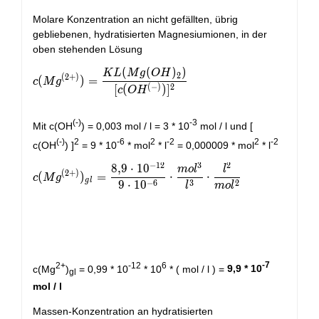
Molare Konzentration an nicht gefällten, übrig
gebliebenen, hydratisierten Magnesiumionen, in der
oben stehenden Lösung
(
(
)
)
K
L
M
g
O
H
c(Mg^{(2+)}) = \dfrac{KL(Mg(OH)_{2})}{[c(OH^{
2
(
2
+
)
(
)
=
c
M
g
(
−
)
2
[
(
)
]
c
O
H
(-)
-3
Mit c(OH
) = 0,003 mol / l = 3 * 10
mol / l und [
(-)
2
-6
2
-2
2
-2
c(OH
) ]
= 9 * 10
* mol
* l
= 0,000009 * mol
* l
−
1
2
3
2
8
,
9
⋅
1
0
m
o
l
l
c(Mg^{(2+)})_{gl} = \dfrac{8,9\cdot 10^{-12}}{9\
(
2
+
)
(
)
=
⋅
⋅
c
M
g
g
l
−
6
3
2
9
⋅
1
0
l
m
o
l
2+
-12
6
-7
c(Mg
)
= 0,99 * 10
* 10
* ( mol / l ) =
9,9 * 10
gl
mol / l
Massen-Konzentration an hydratisierten