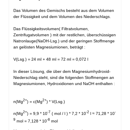
Das Volumen des Gemischs besteht aus dem Volumen
der Flüssigkeit und dem Volumen des Niederschlags.
Das Flüssigkeitsvolumen( Filtratvolumen,
Zentrifugatvolumen ) mit der restlichen, überschüssigen
Natronlauge(NaOH-Lsg.) und der geringen Stoffmenge
an gelösten Magnesiumionen, beträgt :
V(Lsg.) = 24 ml + 48 ml = 72 ml = 0,072 l
In dieser Lösung, die über dem Magnesiumhydroxid-
Niederschlag steht, sind die folgenden Stoffmengen an
Magnesiumionen, Hydroxidionen und NaOH enthalten :
2+
2+
n(Mg
) = c(Mg
) * V(Lsg.)
2+
-7
-2
-
n(Mg
) = 9,9 * 10
( mol / l ) * 7,2 * 10
l ≈ 71,28 * 10
9
-8
mol = 7,128 * 10
mol