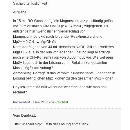
Stichworte: löslichkeit
Aufgabe:
In 15 mL RO-Wasser liegt ein Magnesiumsalz vollständig gelöst
vor. Zum Ausfällen wird NaOH (c = 0,4 mol/L) zugegeben. Es
entsteht ein schwerlöslicher Niederschlag von
Magnesiumhydroxid nach folgender Reaktionsgleichung:
Mg2+ + 2 OH- → Mg(OH)2↓
Nach der Zugabe von 44 mL derselben NaOH fällt kein weiteres
Mg(OH)2 aus. In der nun vorliegenden Lösung liegt allerdings
noch eine OH--Konzentration von 0,005 mol/L vor. Wie viel ppm
Mg2+ liegt noch in der Lösung vor in Relation zur gesamten
Masse Mg2+ am Anfang?
Anmerkung: Gefragt ist das Verhältnis (Massenanteil) der noch in
Lösung befindlichen Mg2+-Ionen zu den gesamten Mg2+-Ionen.
Hey ich komm da null weiter hat wer eine idee wie man das
rechnet?
Kommentiert
21 Nov 2023
von
Zotschi03
Vom Duplikat:
Titel: Wie viel Mg2+ ist in der Lösung enthalten?