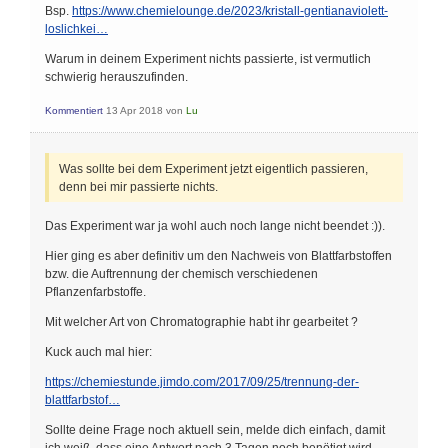
Bsp.
https://www.chemielounge.de/2023/kristall-gentianaviolett-
loslichkei…
Warum in deinem Experiment nichts passierte, ist vermutlich
schwierig herauszufinden.
Kommentiert
13 Apr 2018
von
Lu
Was sollte bei dem Experiment jetzt eigentlich passieren,
denn bei mir passierte nichts.
Das Experiment war ja wohl auch noch lange nicht beendet :)).
Hier ging es aber definitiv um den Nachweis von Blattfarbstoffen
bzw. die Auftrennung der chemisch verschiedenen
Pflanzenfarbstoffe.
Mit welcher Art von Chromatographie habt ihr gearbeitet ?
Kuck auch mal hier:
https://chemiestunde.jimdo.com/2017/09/25/trennung-der-
blattfarbstof…
Sollte deine Frage noch aktuell sein, melde dich einfach, damit